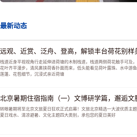
最新动态
远观、近赏、泛舟、登高，解锁丰台荷花别样
栈道近身平视视角行走延伸进荷塘的木制栈道，栈道两侧荷花触手可及，
花叶齐平漫步，清风裹挟荷香扑面而来，低头能看见荷叶露珠、水中游鱼
莲蓬、花苞细节，沉浸式亲近荷塘
北京暑期住宿指南（一）文博研学篇，邂逅文
转眼暑期将至北京文旅夏日狂欢正式启幕！文旅北京精选一大波优质主题
夏日戏水、清凉避暑、文化主题四大类别，承包您的夏日美好