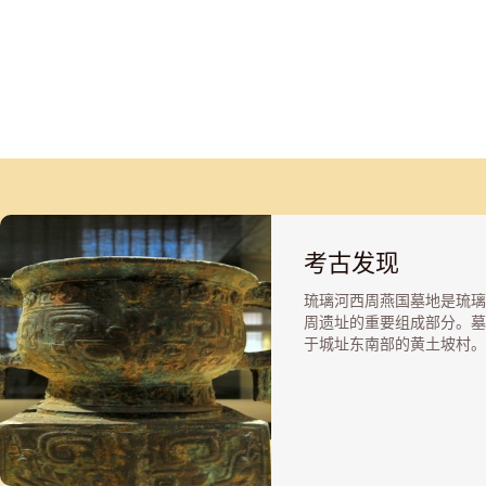
考古发现
琉璃河西周燕国墓地是琉璃
周遗址的重要组成部分。墓
于城址东南部的黄土坡村。
发掘西周时期墓葬共三百多
墓葬按其规模可分为大、中
三种类型。大中型墓都陪葬
马，随墓主人生前身份高低
陪葬车马的数量方面有所差
已发掘的车马坑有数十座，