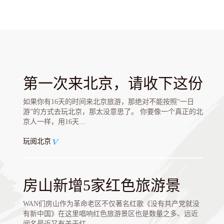
第一次来北京，请收下这份
16天旅游手册
如果你有16天的时间来北京旅游，那绝对不能按照“一日
游”的方式去玩北京，那太没意思了。 你要像一个真正的北
京人一样，用16天...
玩阅北京
房山新增5家红色旅游景
区，以后参观红色景点更有
WAN们房山作为革命老区不仅著名红歌《没有共产党就没
有新中国》在这里唱响红色旅游景区也是数量之多、远近
的选啦！
闻名最近又有关于红...