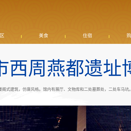
区
美食
住宿
市西周燕都遗址
楼阁式建筑，仿唐风格。馆内有展厅、文物库和二处墓葬处，二处车马坑