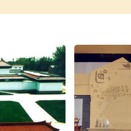
辕双
的城垣，还有西周时期的燕侯墓葬，这在我国西周
相对
古中是独一无二的。大量（?#93;）燕侯铭文青铜
齐。
证明这里就是燕国的始封都邑。
车马
据《史记》记载,周武王十一年(前1045)克商封召
发现
今天的首都北京,是和琉璃河董家林的燕都古城一脉
我国
京建都建城的历史可以上溯到3000多年前的西周燕国
首
被称为“北京城的发源地”。遗址包括古城遗址、生
个部分。其中,古城遗址约为南北向方形或长方形,北
都”、
米,东、西城墙仅存300米左右。城外有深约2米的
玻璃
位于城址的北中部,附近有祭祀和生活遗址。墓葬区
都城
南,被京广铁路分割为Ⅰ区、Ⅱ区。Ⅰ区为中、小型
前的西
少,多殉人、殉狗,是商遗墓地；Ⅱ区多大、中型墓,
是世
规格高,但极少见殉人、殉狗现象,可能是周人墓地
8年，
中型墓葬多陪葬有车马,最大的车马坑陪葬有42匹
物保
千件,以陶器、青铜器为主,还有原始瓷器、铅器、
决定建
瑙器、角器、骨器、牙器、蚌器、漆器、木器以及
8月
有壶、鬲、鼎、簋、罐等明器或实用器。青铜器包
器、兵器、车马器、工具等类别。其中青铜礼器有鼎
兵器有戈、矛、匕首等。