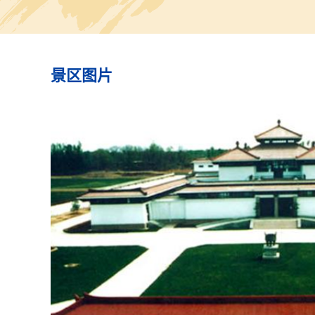
为长方形竖穴坑。车皆为独
轮。车马坑的方向和车马的
位置并不固定。马匹排列整
坑中多有车马饲饰件。少数
坑有殉人，殉狗现象。墓地
景区图片
两辆带有伞盖的马车，这在
西周时期的考古发现中尚属
例。
过去，北京被称为“三朝古
“四朝古都”或“五朝古都”，
河的考古发现，把北京作为
的历史，提前到3000多年
周时期，由此算来，北京当
界上首屈一指的古都。198
该遗址被公布为全国重点文
护单位。1993年，市政府
馆予以保护和展览，1995年
建成并对外开放。