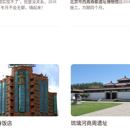
实现不了’，但是没关系，2018
北京市西周燕都遗址博物馆
自20
！冬月不会无聊，嗨起来！
施工，为期四个月。
春饭店
琉璃河商周遗址