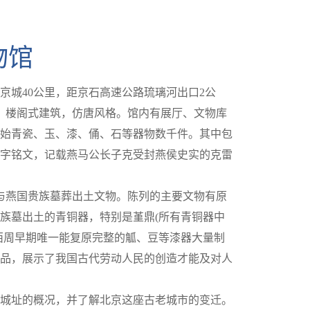
物馆
京城40公里，距京石高速公路琉璃河出口2公
米，楼阁式建筑，仿唐风格。馆内有展厅、文物库
始青瓷、玉、漆、俑、石等器物数千件。其中包
3字铭文，记载燕马公长子克受封燕侯史实的克雷
与燕国贵族墓葬出土文物。陈列的主要文物有原
族墓出土的青铜器，特别是堇鼎(所有青铜器中
西周早期唯一能复原完整的觚、豆等漆器大量制
品，展示了我国古代劳动人民的创造才能及对人
城址的概况，并了解北京这座古老城市的变迁。