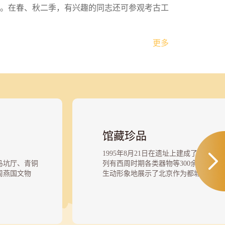
。在春、秋二季，有兴趣的同志还可参观考古工
更多
馆藏珍品
1995年8月21日在遗址上建成了博物馆
马坑厅、青铜
列有西周时期各类器物等300余件,这些
周燕国文物
生动形象地展示了北京作为都城3000
古燕都文化,更展示了我国古代劳动人
。遗址发现、试
的卓越贡献。
1974年有重大
墓葬：遗址保留的2座燕国贵族墓葬,其
代至今，西周
的文物珍品和2处陪葬的车马坑等。
不仅有西周时期
漆器：出土了罍、觚、盾等成组的漆器,