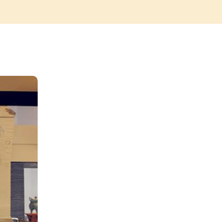
各诸侯国的考
周考古中尚不多见。
器的出土，充分
青铜器：遗址中出土了数件国家一级文物。
41.5公斤的堇鼎,是北京地区出土的最
公于燕。而我们
饕餮兽面纹鼎：饕餮兽面纹自良渚文化
相承的,于是北
称作兽面纹，直到宋代宣和时的《博古
,由此,此遗址
为饕餮纹。它的涵义有“通天地”、“通生死
活区和墓葬区3
猛、勇敢、公正”、“祭神”等象征说法。
城墙全长829
护城壕。宫殿区
位于城址的东
墓葬,随葬品
随葬品丰富、
。两区中的大、
马。出土文物数
玉器、石器、玛
蚌壳等。陶器
括礼器、容
、簋、爵等,