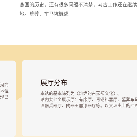
燕国的历史，还有很多问题不清楚，考古工作还在继续
地。墓葬、车马坑概述
展厅分布
河商
地位
本馆的基本陈列为《灿烂的古燕都文化》。
现已
馆内共七个展示厅：有序厅、青铜礼器厅、墓葬车
座。
酒器兵器厅、陶器玉器漆器厅等。以大理出土的西
、小
（102组件），重点展示古燕国文化的风貌神韵。
有车
西周燕都遗址面积5.25平方公里，涉及6个自然村
而在
掘于20世纪60年代，正式发掘始于1972年，1973年~
别。
发现，定性为西周早期燕国始封地。从20世纪70年
多数
燕都遗址经过了4次大规模的发掘。西周燕都遗址