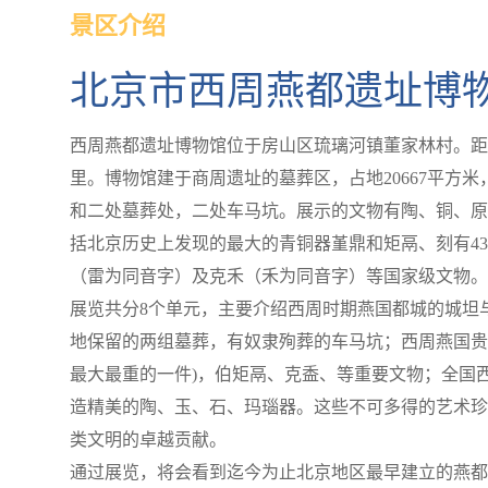
景区介绍
北京市西周燕都遗址博
西周燕都遗址博物馆位于房山区琉璃河镇董家林村。距
里。博物馆建于商周遗址的墓葬区，占地20667平方
和二处墓葬处，二处车马坑。展示的文物有陶、铜、原
括北京历史上发现的最大的青铜器堇鼎和矩鬲、刻有4
（雷为同音字）及克禾（禾为同音字）等国家级文物。
展览共分8个单元，主要介绍西周时期燕国都城的城坦
地保留的两组墓葬，有奴隶殉葬的车马坑；西周燕国贵
最大最重的一件)，伯矩鬲、克盉、等重要文物；全国
造精美的陶、玉、石、玛瑙器。这些不可多得的艺术珍
类文明的卓越贡献。
通过展览，将会看到迄今为止北京地区最早建立的燕都