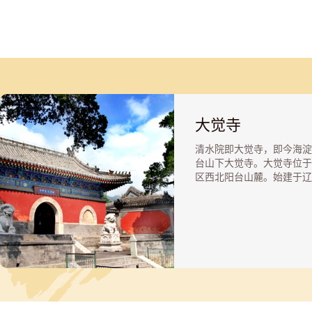
大觉寺
清水院即大觉寺，即今海淀
台山下大觉寺。大觉寺位于
区西北阳台山麓。始建于辽
四年（1068年），因寺内
流入，故又名清水院。大觉
金代称灵泉寺，明宣德三年
（1428年）重修后改称大
寺院坐西朝东，体现了契丹
日东向的习俗。