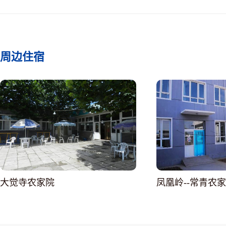
周边住宿
大觉寺农家院
凤凰岭--常青农