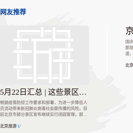
网友推荐
国
那
道，
北
5月22日汇总 | 这些景区闭园，演出、公交运营有变动
根据疫情防控工作要求和部署，为进一步降低人
员流动带来新冠肺炎病毒社会面传播的风险，目
前北京市部分景区宣布继续实行闭园管理，部分
演出取消或延期，部分公交运营有所调整，市民
北京旅游
出行请注意。