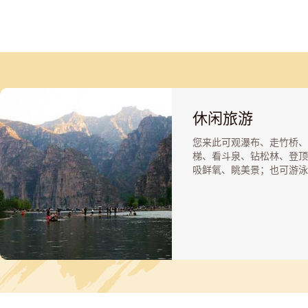
休闲旅游
您来此可观瀑布、走竹桥、
梯、看斗泉、钻松林、登顶
吸鲜氧、眺美景；也可游泳
水、乘筏、划船、驾车、打
可乘丛林飞鼠、激流勇进、
船等大中型游乐设施，挑战
我，享受新鲜刺激，或漫步
滩，沐浴阳光，自在休闲。