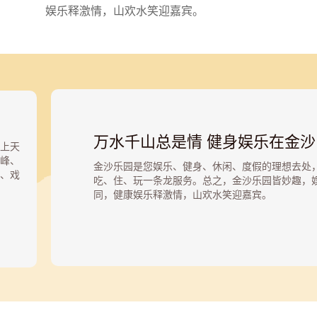
娱乐释激情，山欢水笑迎嘉宾。
万水千山总是情 健身娱乐在金沙
上天
峰、
金沙乐园是您娱乐、健身、休闲、度假的理想去处
、戏
吃、住、玩一条龙服务。总之，金沙乐园皆妙趣，
球,还
同，健康娱乐释激情，山欢水笑迎嘉宾。
海盗
水为镜，最美的镜，映照最美的景，高天远山漫漫
自
白似雪，人气天成；遗世登仙，快意的出逃，会意
沙
起久违的自在逍遥，忘却云山之远，红尘绕。