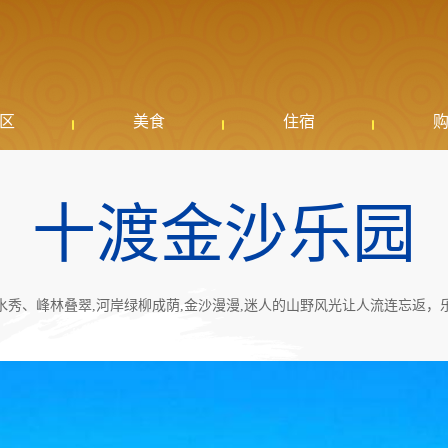
区
美食
住宿
十渡金沙乐园
水秀、峰林叠翠,河岸绿柳成荫,金沙漫漫,迷人的山野风光让人流连忘返，