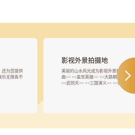
影视外景拍摄地
，还为您提供
美丽的山水风光成为影视外景拍摄的理
娱乐无限各不
曲>> <<盖世英雄>> <<大路朝天>> <
<<武则天>> <<三国演义>> <<张铁匠
沙，绿如蓝，
>> <<大地之子>> <<白求恩大夫>> <<
花间心事，唤
<<西游记>> <<碧雪青天杨家将>> <<孔
侠义英雄>> <<仙鹤神针>> <<山乡>> <
<<箫十一郎>>等近一百部电影，电视