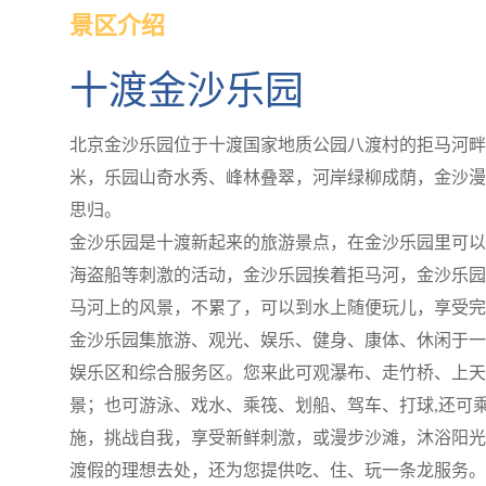
景区介绍
十渡金沙乐园
北京金沙乐园位于十渡国家地质公园八渡村的拒马河畔，园
米，乐园山奇水秀、峰林叠翠，河岸绿柳成荫，金沙漫
思归。
金沙乐园是十渡新起来的旅游景点，在金沙乐园里可以
海盗船等刺激的活动，金沙乐园挨着拒马河，金沙乐园
马河上的风景，不累了，可以到水上随便玩儿，享受完
金沙乐园集旅游、观光、娱乐、健身、康体、休闲于一
娱乐区和综合服务区。您来此可观瀑布、走竹桥、上天
景；也可游泳、戏水、乘筏、划船、驾车、打球,还可
施，挑战自我，享受新鲜刺激，或漫步沙滩，沐浴阳光
渡假的理想去处，还为您提供吃、住、玩一条龙服务。