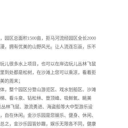
区总面积1500亩，拒马河流经园区全长2000
漫，拥有优美的山野风光。让人流连忘返，乐不
玩儿很多水上项目，也可以在岸边玩儿丛林飞鼠
里到处都是松树，在沙滩上您可以乘凉，看着拒
美的周末；
体，整个园区分登山游览区、戏水划船区、沙滩
梯、看斗泉、钻松林、登顶峰、吸鲜氧、眺美
乘丛林飞鼠、激流勇进、海盗船等大中型游乐设
，自在休闲。金沙乐园是您娱乐、健身、休闲、
总之，金沙乐园皆妙趣，娱乐无限各不同，健康