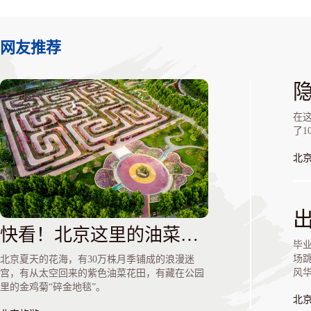
网友推荐
在
了1
北
快看！北京这里的油菜花海居然是紫色的！还免费
毕
场
北京夏天的花海，有30万株月季铺成的浪漫迷
风
宫，有从太空回来的紫色油菜花田，有藏在公园
空
里的金鸡菊“碎金地毯”。
北