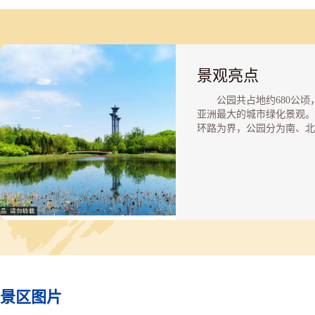
景观亮点
公园共占地约680公顷
亚洲最大的城市绿化景观。
环路为界，公园分为南、北
园，南园占地约380公顷，
山、奥海、人造湿地等大型
景观为主;北园占地约300
以花田野趣、雨燕塔、大树
小型溪涧景观为主;横跨五
生态廊道是中国第一座跨城
速公路的人工模拟自然通道
南北两园连为一体。
南园西北部的体育园，
可以享受到网球、羽毛球、
球、足球等健身休闲项目，
景区图片
的10月份，还将在这里举
网球公开赛，届时世界网坛