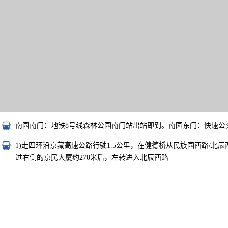
南园南门：地铁8号线森林公园南门站出站即到。南园东门：快速公交
1)走四环沿京藏高速公路行驶1.5公里，在健德桥从民族园西路/北辰西
过右侧的京民大厦约270米后，左转进入北辰西路