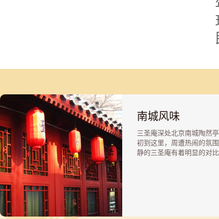
南城风味
三圣庵深处北京南城陶然亭
初到这里，周遭热闹的氛围
静的三圣庵有着明显的对比
里有着南城特有的风格，飘
饼油条炸糕的味儿，虽然那
儿的鸽子哨并没有回响耳边
而你会发现只有在南城有很
西还是没有变。