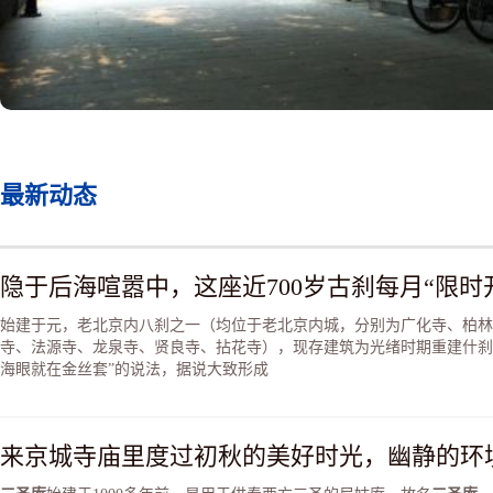
最新动态
隐于后海喧嚣中，这座近700岁古刹每月“限时
始建于元，老北京内八刹之一（均位于老北京内城，分别为广化寺、柏林
寺、法源寺、龙泉寺、贤良寺、拈花寺），现存建筑为光绪时期重建什刹
海眼就在金丝套”的说法，据说大致形成