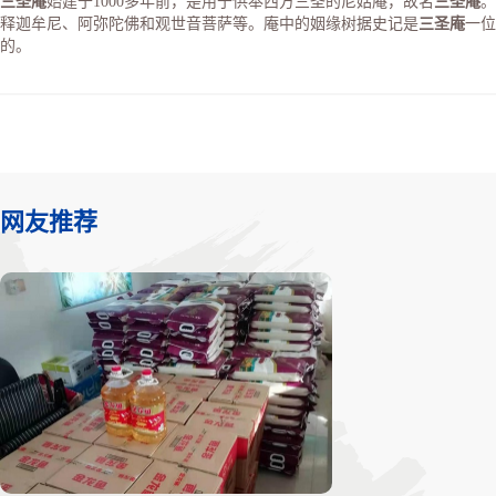
三圣庵
始建于1000多年前，是用于供奉西方三圣的尼姑庵，故名
三圣庵
。
释迦牟尼、阿弥陀佛和观世音菩萨等。庵中的姻缘树据史记是
三圣庵
一位
的。
网友推荐