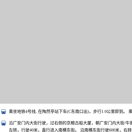
乘坐地铁4号线, 在陶然亭站下车(C东南口出)，步行1.0公里即到。 
沿广安门内大街行驶，过右侧的京粮古船大厦，朝广安门内大街/牛街
左转，行驶40米，直行进入南横东街。 沿南横东街行驶600米，右