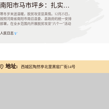
南阳市马市坪乡：扎实开展“六个一”活动 谱写脱贫攻坚新篇章
寒冬岁末送温暖，脱贫攻坚显真情。12月25日，
按照河南省南阳市南召县委、县政府的统一安排
部署，在全乡范围内开展脱贫攻坚“六个一”活动
人民日志
地址:
西城区陶然亭北里黑窑厂街14号