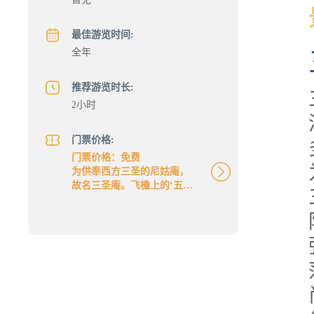
最佳游览时间:
全年
推荐游览时长:
2小时
门票价格:
门票价格：免费
为供奉西方三圣的尼姑庵，
故名三圣庵。飞檐上的‘五脊
六兽’，都是民国初年笃信佛
教的黎元洪大总统捐的。