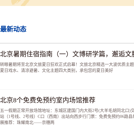
厅、临展厅，二层、三层为
馆，四层、五层、六层为妇
馆。
博物馆的建筑造型优美，动
最新动态
尚。建筑顶部的波浪曲线型
廓，象征妇女的柔媚多姿。
色彩以白色金属板为基调，
浅灰色玻璃，显示出高雅、
北京暑期住宿指南（一）文博研学篇，邂逅文
的气质。
展览设计与博物馆主体建筑
转眼暑期将至北京文旅夏日狂欢正式启幕！文旅北京精选一大波优质主题
风格和谐统一，突破了传统
夏日戏水、清凉避暑、文化主题四大类别，承包您的夏日美好
枯燥的展陈模式，运用展板
示、文物展陈、沙盘模型、
成像、虚拟现实影像、数字
片、模仿体验、动手制作、
游戏等形式多样的表现形式
北京8个免费免预约室内场馆推荐
段，营造不同类别的陈列氛
给观众以体验式的参观经历
五一假期正常开放场馆地址：东城区建国门内大街2号(大羊毛胡同北口)
备形式上的亲和力、趣味性
站（1号线、2号线）C口（西南）出站向西步行门票：免费免预约06路
动性，做到雅俗共赏。
展推荐：珠耀南北——京穗两
博物馆设施先进，环境舒适
雅。馆内温湿度控制系统、