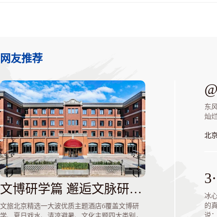
吸声系统、安全技术防范系
消防监控与自动灭火系统、
自动化系统、音响灯光联动
系统、信息控制系统、环保
技术设施完善；大堂、多功
厅、音像厅、母婴室等功能
网友推荐
全，给参观者提供了一个轻
方便、安全的游览、学习、
场所。
中国妇女儿童博物馆的建成
了党和政府以及社会各界对
东
儿童事业的重视、关注和支
灿
是中国特色社会主义事业中
儿童事业快速发展的标志。
北
将努力建设一个国际化、现
化、特色化博物馆，为传承
优秀文化、促进社会和谐进
出积极的贡献。
文博研学篇 邂逅文脉研学之美
冰
的
文旅北京精选一大波优质主题酒店б覆盖文博研
说
学、夏日戏水、清凉避暑、文化主题四大类别，