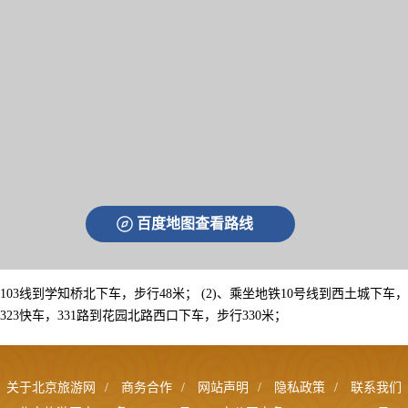
百度地图查看路线
，运通103线到学知桥北下车，步行48米； (2)、乘坐地铁10号线到西土城下车
乘坐323快车，331路到花园北路西口下车，步行330米；
关于北京旅游网
/
商务合作
/
网站声明
/
隐私政策
/
联系我们