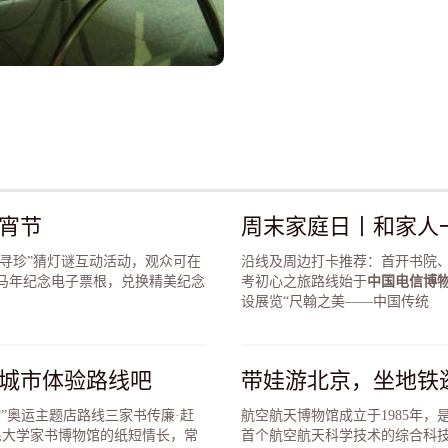
机在展桌的另
线路密布的中
打的电话所经
次亮起，形成
中国电信业百
这里的展台上
的最新成就展
论是记载历史
无论是传播信
技，一切都是
明。中国电信
宵节
周末家庭日丨和家人
寻珍”猜灯谜互动活动，观众可在
沿线及周边打卡推荐：首开书院、北
马年纪念电子票根，兑换精美纪念
考初心之旅路线始于
中国电信博
设展览“尺翰之美——中国传统
城市体验路线吧
带娃游北京，坐地铁
物”奥运主题店路线三家书传廉·赶
航空航天博物馆成立于1985年
民大学家书博物馆的纸短情长，常
首个航空航天科学技术的综合科