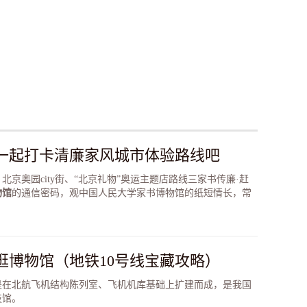
一端响起时，墙上
国地图上，刚刚拨
过的交换线路就逐
一条美丽的灯线。
年发展历程精缩在
，国内外电信发展
示在观众面前。无
，还是沟通未来，
息，还是发展科
为了创造人类文
博物馆无比自信。
一起打卡清廉家风城市体验路线吧
京奥园city街、“北京礼物”奥运主题店路线三家书传廉·赶
物馆
的通信密码，观中国人民大学家书博物馆的纸短情长，常
逛博物馆（地铁10号线宝藏攻略）
，是在北航飞机结构陈列室、飞机机库基础上扩建而成，是我国
技馆。