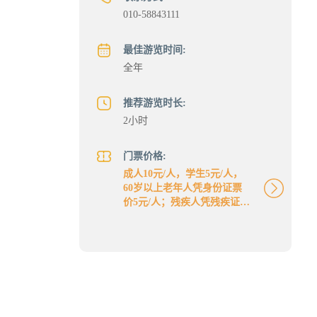
010-58843111
最佳游览时间:
全年
推荐游览时长:
2小时
门票价格:
成人10元/人，学生5元/人，
60岁以上老年人凭身份证票
价5元/人；残疾人凭残疾证票
价5元/人。
票务及优惠信息
一、 免票日
1. 每年5月1日，"省部级以上
劳动模范"凭有效证明免票参
观；
2. 每年6月1日，适龄的少年
儿童享受免票参观；