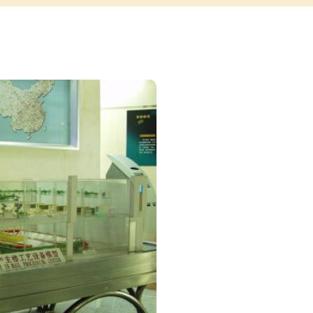
主要
这条长长的水
通
串绿色的小灯
卫星
中国电信博物
、多
国家通信为内
动手
馆，展示了中
古代通信活动
来发
3000年的通信
件展品汇集在
改革
末挪威进献给
的成
话机、韦斯登
电式人工交换
的珍品。令人
封分别寄于194
件。当时，中
飞涨，旧中国
地衰落，展出
邮票都有40多
2000万元。
科技科普厅里，
由显示图”前，
京市区的电话
的电话号码，