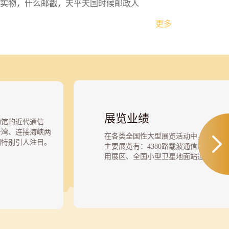
实物，什么邮戳，天平天国时候邮政人
更多
展览业绩
物馆的近代通信
台湾、连接海峡两
在各类全国性大型展览活动中，中国电
图特别引人注目。
主要展览有：4380路载波通信展览、
抚刘铭传1887年
用展区、全国小型卫星地面站通信技术
设的中国第一条电
展览、新技术革命展览、首届全国工业
一端纵贯台湾南
电通信展区、第二届全国信息通信技术
接着福州闽江口和
全国六五科技攻关成果展览邮电通信展
这是中国电信史上
果展览邮电通信展区、全国首届留学归
，表明在100多
区、第二届全国工业企业技术进步成就
两岸就有密切而又
亚美达科通信技术展览、纪念中国邮政
讲解员摁动开关，
20年以来引进成果展信息产业展区、光