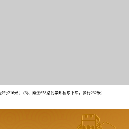
，步行216米； (3)、乘坐658路到学知桥东下车，步行232米；