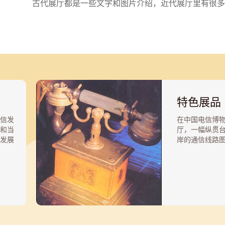
古代展厅都是一些文字和图片介绍，近代展厅里有很多
特色展品
信发
在中国电信博
和当
厅，一幅纵贯
发展
岸的通信线路
00多
这是台湾首任巡
电信
在台湾主持架
藏品
报水线。它的
话
北，另一端连
共电
台北淡水口，
第一条海底电缆
技知
年以前，海峡
信科
便利的联系。