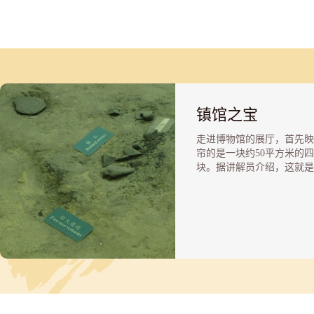
镇馆之宝
走进博物馆的展厅，首先映
帘的是一块约50平方米的
块。据讲解员介绍，这就是
馆的镇馆之宝——王府井古
2.5万年前生活的遗址地层
遗址距地表12米。当时在
场施工现场，考古人员发现
址地层约2000平方米，共
一层位于距地表11米处，
为距地表12米处。两处遗
都含有炭屑、石器和骨制品
化石，这说明人类不止一次
过此地。现在博物馆展示给