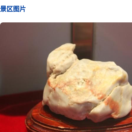
者的是距地表12米的遗址
景区图片
我们看到这块遗址地层呈黄
色，土质和我们现在的土质
相同。不过讲解员介绍，当
块遗址刚刚被发现的时候，
并不是这种黄褐色的颜色，
一种红颜色，这些年遗址地
露在空气中就逐渐变成了现
颜色。