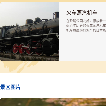
火车蒸汽机车
在玲珑公园北部，停放着一
近百年历史的火车蒸汽机车
机车原型为1937产的日本
车，在1956年中国对其进
造。自建园时起，这辆机车
带的两节老式客车车厢就停
里，成为公园内一处别致的
观。十多年来，公园内和周
环境不断改善，而这辆火车
了再也无法挪动的庞然大物
车早已锈迹斑斑，标牌也都
殆尽。不过从尚未拆走的部
能看到日本富士山的图样，
钢梁上留有“昭和九年”、“
景区图片
辆”的字样。