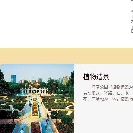
植物造景
睦南公园以植物造景为
表现形式，将路、石、水、
花、广场融为一体，使景物
于环境之中;通过乔木、灌
被植物的群落式种植以及常
物与落叶植物相结合，实现
季常青、三季有花、两季有
果”。同时对公园四周植物