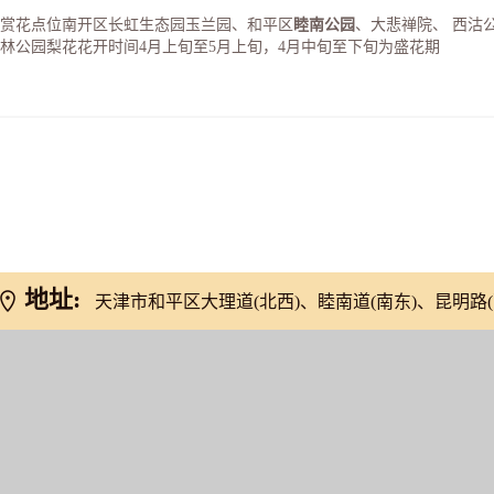
赏花点位南开区长虹生态园玉兰园、和平区
睦南公园
、大悲禅院、 西沽
林公园梨花花开时间4月上旬至5月上旬，4月中旬至下旬为盛花期
网友推荐
地址:
天津市和平区大理道(北西)、睦南道(南东)、昆明路(