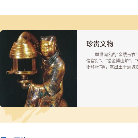
珍贵文物
举世闻名的“金缕玉衣”
信宫灯”、“错金博山炉”、“
衔环杯”等，就出土于满城
墓，这些最为珍贵的文物，
体现了汉代艺术雄浑的气势
拙的风貌和深厚的文化底蕴
赴欧、亚、美等地的30多
和地区展出时，倍受国内外
人士赞扬，满城也因此被誉
“金缕玉衣”的故乡。
刘胜和窦绾均着金缕玉
葬。玉衣用玉片制成，玉片
金丝编缀。刘胜的金缕玉衣
1.88米，共用玉片2498片