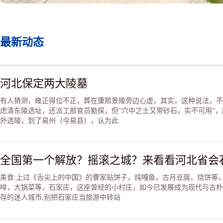
中。炉盖高而尖，铸成山峦
之形，以象征海中博山。其
之精湛，举世罕见。
最新动态
河北保定两大陵墓
有人猜测，雍正得位不正，葬在康熙景陵旁边心虚，其实，这种说法，不
虑清东陵选址，还派工部官员勘探，但“穴中之土又带砂石，实不可用”
外选陵，到了易州（今易县），认为此
全国第一个解放？摇滚之城？来看看河北省会
美食:上过《舌尖上的中国》的曹家贴饼子，炖嘎鱼，古月豆腐，烧饼等
啡，大锅菜等，石家庄，这座曾经的小村庄，如今已发展成为现代与古朴
存的迷人城市,别把石家庄当旅游中转站