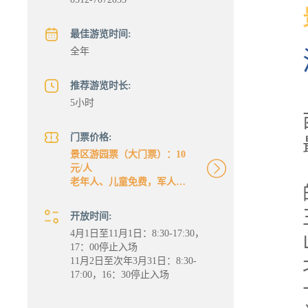
最佳游览时间:
全年
推荐游览时长:
5小时
门票价格:
景区游园票（大门票）：10
元/人
老年人、儿童免费，军人、
学生持有效证件 ：半价
中山靖王刘胜墓和王后窦绾
开放时间:
墓分别为：30元/人
4月1日至11月1日：8:30-17:30，
如果合买为：50元/人
17：00停止入场
缆车：35元/人
11月2日至次年3月31日：8:30-
滑道：滑道/人
17:00，16：30停止入场