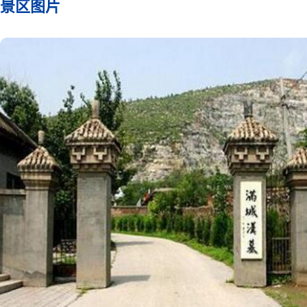
景区图片
丝约1100克。窦绾的玉衣
全长1.72米，共有2160块
金丝约700克。这两套完整
缕玉衣葬服，是闻名中外的
重大发现，是十分珍贵的历
物，堪称国宝。
窦绾墓出土的长信宫灯
稀珍，是一件科学性、艺术
实用性高度结合的罕见工艺
灯高48厘米，通体镀金，
跪坐执灯状，可调节灯光的
和照射方向，宫女体内中空
灰可溶体内，各部又可以拆
行清洗。在两千年前，就能
得如此精巧，实乃惊世之作
错金博山炉是一座熏炉
26厘米，造型美观，制作
博山，乃古代神话中的仙山
金是金银镶嵌的一种工艺。
通体用金丝错出精致的纹饰
香料放入点燃，香烟通过炉
许多小孔，袅袅上升，弥漫