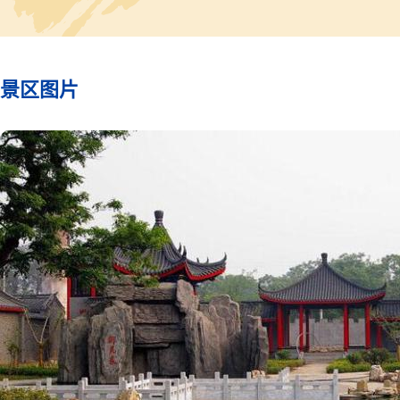
所不及的。同时，很多稀罕
也是平常人家见不到的，而
家人又都说不清道不明它们
历。只不过多尔衮39岁就
坠马不治而亡，庄园自然也
景区图片
了王氏家族的了。