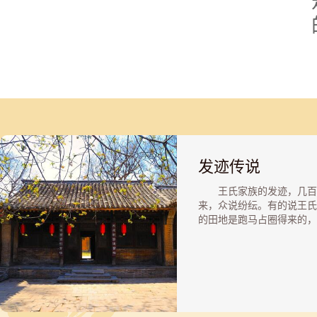
发迹传说
王氏家族的发迹，几百
来，众说纷纭。有的说王氏
的田地是跑马占圈得来的，
说是王氏族人王佩上雾山刨
根，刨出了大量金银珠宝。
有另类演义，说是多尔衮指
锡衮在此地为自己建筑秘密
宫，分期分批往这里拨款。
以，它的规制之高，是普通