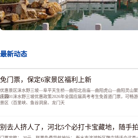
最新动态
免门票，保定6家景区福利上新
优惠景区涞水野三坡—阜平天生桥—曲阳北岳庙—曲阳虎山—曲阳灵山聚
庄园
01涞水野三坡优惠政策2026年全国应届高考考生免首道门票，可畅
景区（百里峡、鱼谷洞泉、龙门天
别去人挤人了，河北5个必打卡宝藏地，随手
门票攻略： 30元，联票免费导航地址： 衡水市滨湖新区魏屯镇适合这