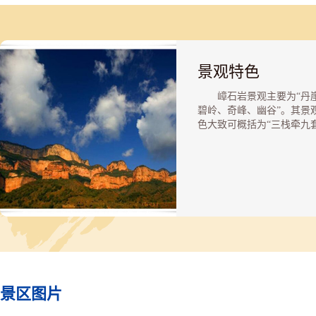
景观特色
嶂石岩景观主要为“丹
碧岭、奇峰、幽谷”。其景
色大致可概括为“三栈牵九
四屏藏八景”。三栈即三条
道；九套即连接三条古道的
山谷；四屏乃整体看似四道
一样而又相对独立的四个分
(九女峰、圆通寺、纸糊套
凌背)。四个景区中有八处
胜景：九仙聚会、岩半花宫
天飞雨、回音巨崖、槐泉凉
冻凌玉柱、重门锁翠、叠嶂
钟。这三栈四屏、八景九套
均有小路相连，将120个景
景区图片
珠缀串，迤逦展开。其中天
音壁、冻凌玉柱、雾洞、佛