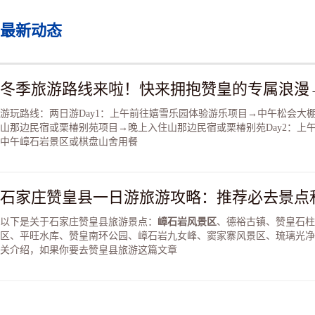
最新动态
冬季旅游路线来啦！快来拥抱赞皇的专属浪漫
游玩路线：两日游Day1：上午前往嬉雪乐园体验游乐项目→中午松会大
山那边民宿或栗椿别苑项目→晚上入住山那边民宿或栗椿别苑Day2：上
中午嶂石岩景区或棋盘山舍用餐
石家庄赞皇县一日游旅游攻略：推荐必去景点
以下是关于石家庄赞皇县旅游景点：
嶂石岩风景区
、德裕古镇、赞皇石柱
区、平旺水库、赞皇南环公园、嶂石岩九女峰、窦家寨风景区、琉璃光净
关介绍，如果你要去赞皇县旅游这篇文章