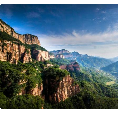
“嶂岩四绝”；晴天飞雨、
泉、云崖撒珠、银瀑落湖又
岩水景四绝。雄伟的嶂岩三
奇秀的九女峰使人叹为观止
天、三秀峡、槐泉峪、乳泉
大天梯等一串串的自然景点
神往。千年古刹槐泉寺、三
境玉皇庙暨千佛碑、大王台
军寨等人文景观是寻古探幽
地。