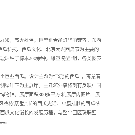
21米，高大雄伟，巨型组合吊灯华丽雍容。东西
、西瓜科技、西瓜文化、北京大兴西瓜节为主要的
，琥珀种子标本200余种，雕塑模型7组，各类图表
个巨型西瓜。设计主题为“飞翔的西瓜”，寓意着
侧绿叶下为主展厅。主建筑外墙将刻有反映中国
物馆。展厅面积300多平方米,展厅内图片、展
局风格将源远流长的西瓜史话、牵肠挂肚的西瓜情
西瓜文化漫长的发展历程，与整个园区珠联璧
典。