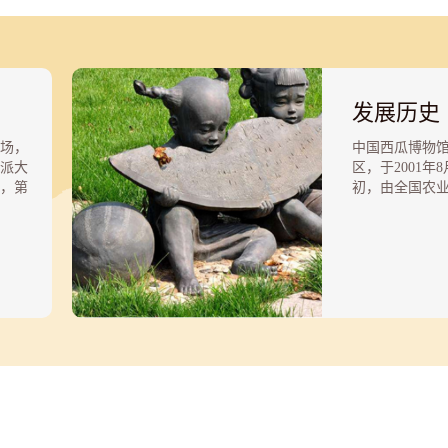
发展历史
广场，
中国西瓜博物
派大
区，于2001年8
，第
初，由全国农
式就
室设计师王志
区宽
萌、丁文博共
有中国
物馆建筑造型
写的
作工作。2002
的雕
大的奠基典礼
述着与
集团承担工程
都建筑集团公
2003年11月
布展大纲、布
工作。2004年
第十六届北京
同期举行。