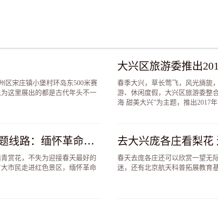
大兴区旅游委推出20
市通州区宋庄镇小堡村环岛东500米赛
春季大兴，草长莺飞，风光旖旎
以为这里展出的都是古代年头不一
游、休闲度假，大兴区旅游委整
海 甜美大兴”为主题，推出201
北京市旅游委推出15条“清明红色游”主题线路：缅怀革命先烈，传扬红色精神
去大兴庞各庄看梨花
踏青赏花，不失为迎接春天最好的
春天去庞各庄还可以欣赏一望无
广大市民走进红色景区，缅怀革命
迷，还有北京航天科普拓展教育