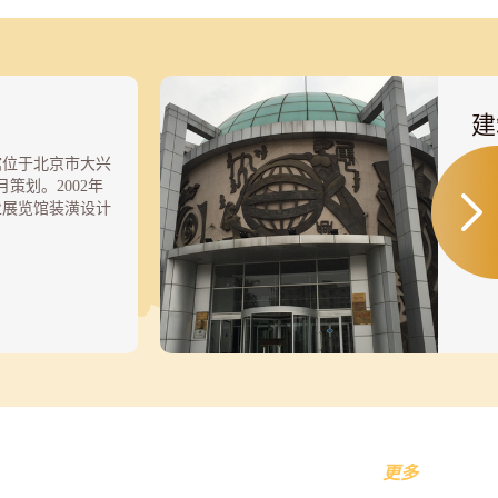
建
馆位于北京市大兴
一
月策划。2002年
伟
业展览馆装潢设计
米
平、王应德及王
画
同完成中国西瓜博
底
、外观色彩设计创
主
年5月，举行了盛
4
。而后由北京建工
植
施工设计、北京华
大
司进行建筑施工，
展
主体落成。同期开始
型1
展设计创作的审定
种
5月28日开馆，与
幅
大兴西瓜节开幕式
成
更多
性
征