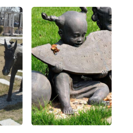
1
教
演
的
临
多