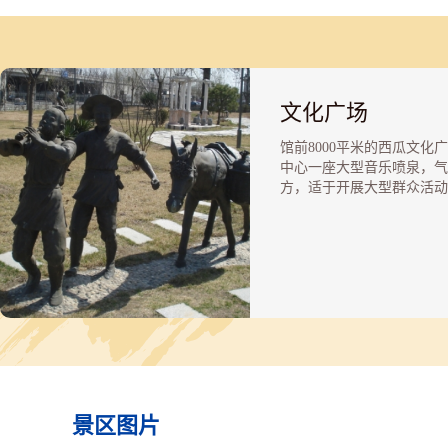
文化广场
馆前8000平米的西瓜文化
中心一座大型音乐喷泉，气
方，适于开展大型群众活动
十六届北京大兴西瓜节开幕
在这里隆重举行。博物馆门
24米，宽敞明亮，中间镶
书法家协会主席沈鹏先生题
馆名。馆东侧10000多平米
塑公园，10组青铜雕像讲
西瓜相关的民俗故事。
景区图片