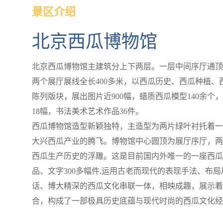
景区介绍
北京西瓜博物馆
北京西瓜博物馆主建筑分上下两层。一层中间序厅通顶
两个展厅展线全长400多米，以西瓜历史、西瓜种植
陈列版块，展出图片近900幅，蜡质西瓜模型140余个
18幅，书法美术艺术作品36件。
西瓜博物馆造型新颖独特，主造型为两片绿叶衬托着一
大兴西瓜产业的腾飞。博物馆中心圆顶为展厅序厅，两
西瓜生产历史的浮雕。这是目前国内外唯一的一座西瓜博
品、文字300多幅件,运用古老而现代的表现手法、布
话、博大精深的西瓜文化串联一体，相映成趣，展示着
合，构成了一部极具历史底蕴与现代时尚的西瓜文化经