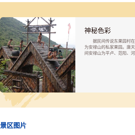
神秘色彩
据民间传说东果园村在
为安禄山的私家果园。唐天
间安禄山为平卢、范阳、河
镇节度使，常驻渔阳，且传
里常有黑狼和黑人出没，所
地人很少涉足此地，与谷相
“娘娘顶”山腰，唐朝年间
一处娘娘庙遗址，于2009
至今，娘娘庙的右下方还有
古泉，涓涓细流四季不断，
甘甜爽口，并可祛火疗疾;
溪缓缓流淌，在炎热的夏季
一种凉爽之感，多处怪异裸
姿百态，面目狰狞，宛如罗
景区图片
卧，故称“罗汉坡”——所
无不充满神秘色彩。