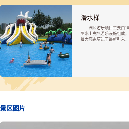
滑水梯
园区游乐项目主要由10
型水上充气游乐设施组成，
最大亮点莫过于最新引入、
最高、最长的充气“疯狂滑
梯”，让游人从12米高台急
下，再溜滑在近60米长的
上，在挑战人类心理极限的
时，享受水花四溅洒满全身
趣。此外，还有适合低龄儿
小落差滑水梯，模仿特警训
项障碍设计而成的水上“舰
练营”，让运动达人大爱的
攀岩新玩法，美轮美奂的水
话世界“鲨鱼城堡”，以及
景区图片
们挖玩具带回家的沙滩寻宝
等。