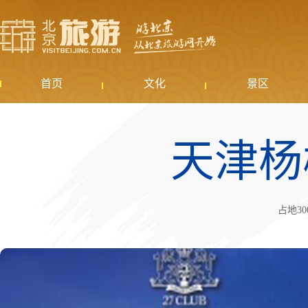
首页
文化
景区
天津杨
占地3