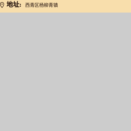
地址:
西青区杨柳青镇