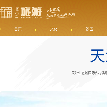
首页
文化
景区
天
天津生态城国际乡村俱乐