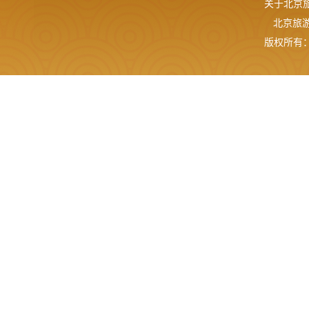
关于北京
北京旅游网
版权所有