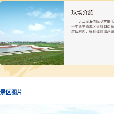
球场介绍
天津龙海国际乡村俱乐
于中新生态城区营城湖南岛
度假村内，规划建设18洞
准的球场，5000平米超五
修的会所将于2008年6月服
广大球员。此球场的18洞
第一座湿地高尔夫球场。占
约78万平方米，球场已在20
9月开始启用，天津龙海国
村俱乐部球场四面环绕着营
湖，是按照苏格兰海岸的Lin
尔夫球场的模式建造，这座
兰球场风格粗犷，展现古老
息，因此闻名全球。18洞
景区图片
是沿着湖岸建造，不同级别
手都可在一试身手之余，也
尽情享受明媚的湖光山色。