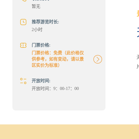
暂无
推荐游览时长:
2小时
门票价格:
门票价格：免费（此价格仅
供参考，如有变动，请以景
区实价为标准）
开放时间:
开放时间：9：00-17：00