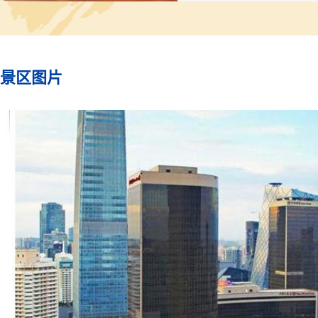
矿业、香港怡和集团、澳大
电信、中国人保、郝斯石油
美航空、斯普林特、菲利普
斯、劳埃德银行、JX控股
韦里孙通讯等。
景区图片