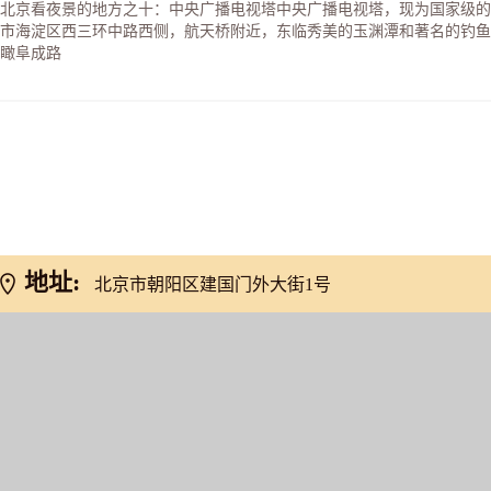
北京看夜景的地方之十：中央广播电视塔中央广播电视塔，现为国家级的
市海淀区西三环中路西侧，航天桥附近，东临秀美的玉渊潭和著名的钓鱼
瞰阜成路
网友推荐
地址:
北京市朝阳区建国门外大街1号