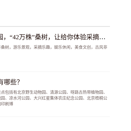
北京“独有的古桑”公园，“42万株”桑树，让给你体验采摘的自由，还有各种娱乐玩不停！
年桑树，游乐景观，采摘乐趣，娱乐休闲，美食文创，古风非
有哪些？
景点包括有北京野生动物园、清源公园、呀路古热带植物园、
瑰园、凉水河公园、大兴红星集体农庄纪念公园、北京梧桐公
国印刷博