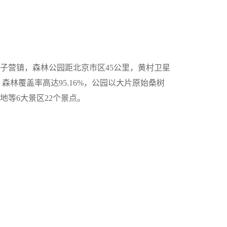
营镇，森林公园距北京市区45公里，黄村卫星
顷，森林覆盖率高达95.16%，公园以大片原始桑树
等6大景区22个景点。