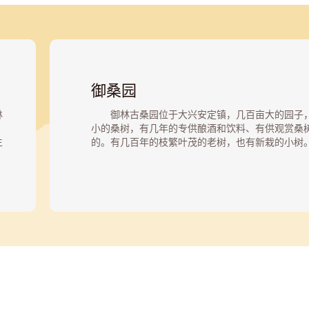
御桑园
林
御林古桑园位于大兴安定镇，几百亩大的园子
小的桑树，有几年的专供酿酒和饮料、有供观赏桑
生
的。有几百年的枝繁叶茂的老树，也有新栽的小树
有
桥、流水、绿草、野花。御林古桑园内葱茏繁茂的
桑葚挂在枝头，这里的桑椹有好几个品种，颜色不
椹，黑中发亮，被称为“黑珍珠”;另外一种桑葚米脂
面似是抹了一层蜡，名为“白蜡皮”;还有一种桑葚熟
着点红，其名曰“红蜻蜓”。