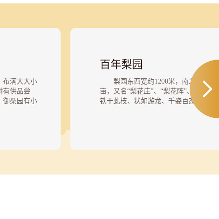
百年梨园
，布满大大小
梨园东西宽约1200米，南北长约130
树有供品尝
亩，又名“梨花庄”、“梨花阵”、“古梨
。御桑园有小
铁干虬枝、状如游龙、千姿百态，连片
桑树丛里串串
和自然资源遗产，是北京地区树龄最长
一，紫黑的桑
有梨树王、夫妻树、相思树、千手观音
般地白嫩，上
透后，白里透