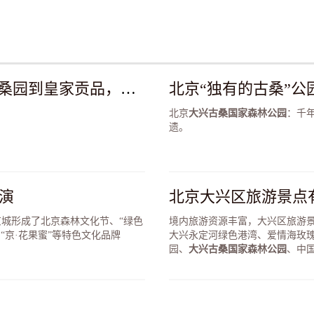
北京唯一“古桑秘境”公园走红，从汉代桑园到皇家贡品，古桑公园的“前世今生”，一段“跨越千年”的桑蚕文化传奇
北京
大兴古桑国家森林公园
：千
遗。
演
北京大兴区旅游景点
城形成了北京森林文化节、“绿色
境内旅游资源丰富，大兴区旅游
“京·花果蜜”等特色文化品牌
大兴永定河绿色港湾、爱情海玫
园、
大兴古桑国家森林公园
、中