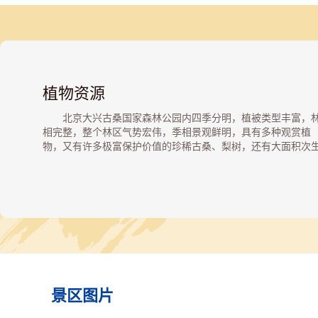
植物资源
北京大兴古桑国家森林公园内四季分明，植被类型丰富，
相完整，整个林区气势宏伟，季相景观鲜明，具有多种观赏植
物，又有许多极富保护价值的珍稀古桑、梨树，还有大面积次
林，保存完好。园内有杨、槐、桑、梨、苹果等果林交错，也
槭树、银杏相互点缀。
景区图片