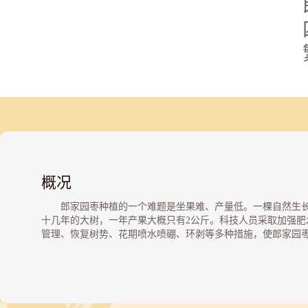
概况
郎家园枣种植的一个难题是坐果难、产量低。一棵自然生
十几年的大树，一年产果大概只有2公斤。科技人员采取加强肥
管理、恢复树势、花期喷水喷硼、环剥等多种措施，使郎家园
的产量大大提高。
位于朝阳区西部。东起针织路，西至北京核仪器厂，北起
华路，南至建国路。
此地清初为户部尚书郎球封地，后为郎氏坟地，故名。郎
属正黄旗，清太宗时官刑部承政，列议政大臣。清顺治间从征