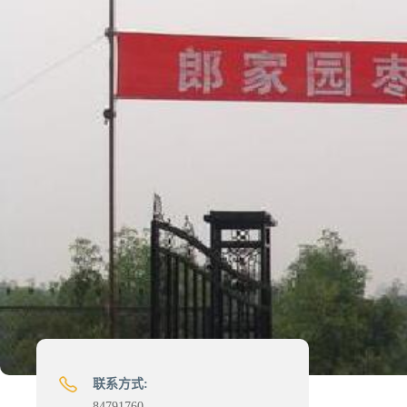
联系方式:
84791760