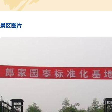
广，累官户部尚书加太保，兼太子太保。郎家园地区明代曾名
鹿房，亦名七圣庙。郎家园原有一片枣林，其枣形细长，肉细
酥脆、甜蜜，名郎家园枣。
五十年代末建仪器厂宿舍。后发展为居民小区。1965年改
西朗园。1975年恢复今名。
景区图片