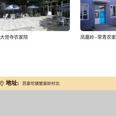
大觉寺农家院
凤凰岭--常青农
网友推荐
地址:
苏家坨镇管家岭村北