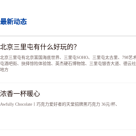
最新动态
北京三里屯有什么好玩的？
北京三里屯有北京富国海底世界、三里屯SOHO、三里屯太古里、798艺
屯酒吧街、抉择惊险体验馆、英杰硬石博物馆、三里屯银杏大道、德云社
地方
浓香一杯暖心
Awfully Chocolate〡巧克力爱好者的天堂招牌黑巧克力 36元/杯、