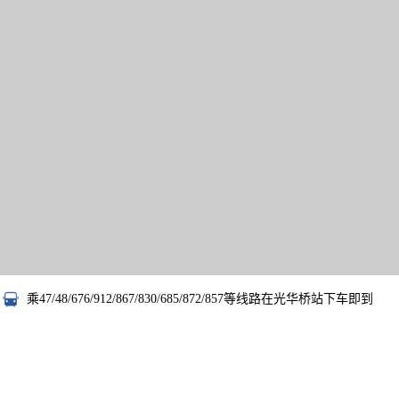
乘47/48/676/912/867/830/685/872/857等线路在光华桥站下车即到