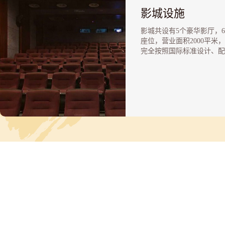
影城设施
影城共设有5个豪华影厅，6
座位，营业面积2000平米
完全按照国际标准设计、配
界一流放映设备，从英国哈
斯银幕到德国施耐德放映镜
杜比环绕及美国QSC功放
身临其境的现场感给观众带
佳的视听享受和震撼效果。