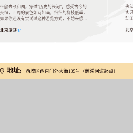
击
执
坐船去颐和园，穿过“历史的长河”，感受古今的
实
交织，四周的景色如诗如画，细细的柳枝低垂，
动工
如果你还没有尝试过这种游览方式，不妨来感受
这份独特的魅力。
北
北京旅游
地址:
西城区西直门外大街135号（慈溪河道起点）