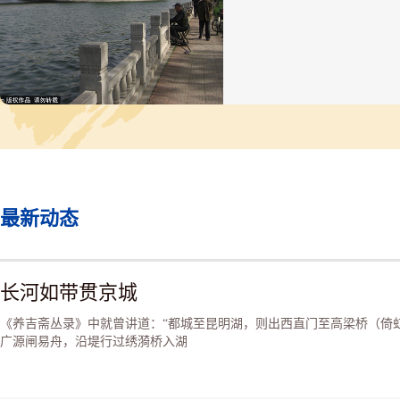
费重新修好颐和园之后，她
来颐和园方便，又疏浚了这
道。颐和园是三分山、七分
一亩田。慈禧坐马车去时，
看到颐和园的四分之一。而
游幸，远山似画、如入仙境
船穿行于亭台楼阁之间，船
中走，人在画中游。京城是
之都，京水是皇家之水，慈
生曾32次去颐和园，多由
船。除慈禧外，还有光绪皇
皇后、珍妃及阿哥、格格等
最新动态
随驾乘船。慈禧水道上“十
山行画里，双飞白鸟似江南
秀美景色，除清朝皇亲国戚
没人看见过。清朝时严禁百
长河如带贯京城
此河道上打渔、行船，慈禧
经过时，站在岸边观看也是
《养吉斋丛录》中就曾讲道：“都城至昆明湖，则出西直门至高梁桥（倚
大罪，因为皇后和妃子的美
广源闸易舟，沿堤行过绣漪桥入湖
貌，百姓们看到了就是对皇
大不敬，是要被砍头的。两
有八旗前锋营护军7800人
兵丁6230人沿河护卫。光