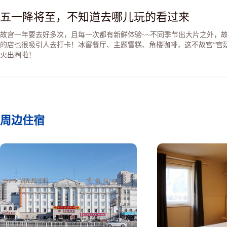
四年，光绪和慈禧几乎在同
五一降将至，不知道去哪儿玩的看过来
驾崩。国运衰则百事哀，隆
后因光绪皇帝曾被慈禧软禁
故宫一年要去好多次，且每一次都有新鲜体验~~不同季节出大片之外，
和园内，于1908年下懿旨
的店也很吸引人去打卡！冰窖餐厅、主题雪糕、角楼咖啡，这不故宫“宫廷
游幸颐和园。慈禧水道从此
火出圈啦！
航。
周边住宿