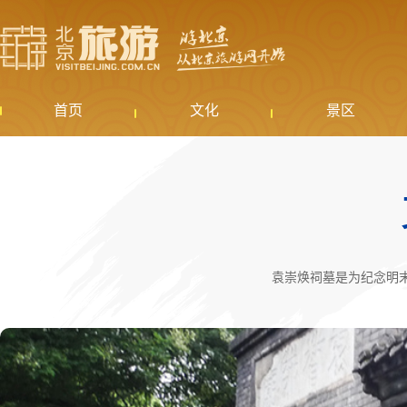
首页
文化
景区
袁崇焕祠墓是为纪念明