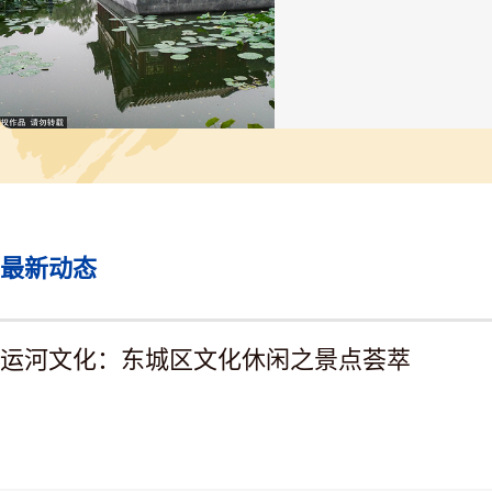
下是叶恭绰敬题“明代先烈
师墓堂”匾额。袁崇焕手书“
石刻保存完好，嵌于墙上。
祠堂后为袁崇焕墓，葬着袁
的头颅，墓前立有清道光十
（1831）湖南巡抚吴荣光
“明袁大将军之墓”石碑及石
桌，坟侧小丘为佘义士之墓
1952年曾对袁崇焕祠和墓
葺。“文化大革命”期间遭
1984年被公布为划定保护
建设控制地带，祠、墓的保
最新动态
围东北、东南、西北至保护
及其延长线，西南至东花市
街。1992修复祠和墓。200
崇焕祠、墓改建成袁崇焕纪
运河文化：东城区文化休闲之景点荟萃
馆。