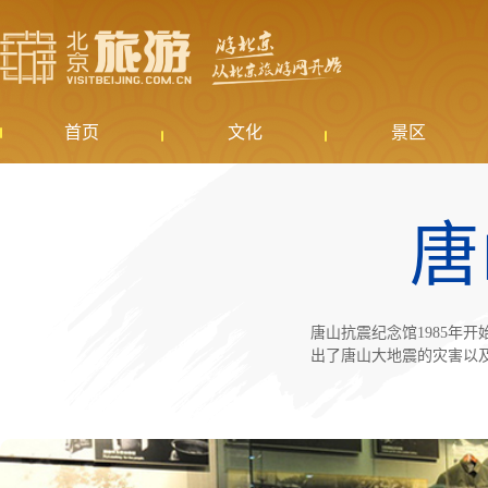
首页
文化
景区
唐
唐山抗震纪念馆1985年
出了唐山大地震的灾害以