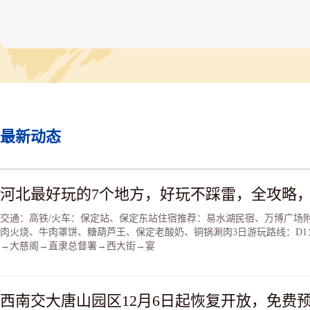
的大力支持下抗震救灾、重建家园的情形。地震资料陈列馆为
层方形建筑，外镶紫红色陶瓷面砖，建筑面积近1500平方米，
架屋顶，沉稳大方。
唐山抗震纪念馆位于唐山市区中心抗震纪念碑广场西侧，始建
1986年，原名为“唐山地震资料陈列馆”，建筑面积1488平方米
1996年，为纪念抗震救灾20周年，唐山市委、市政府对原馆进
了改扩建，同时更名为“唐山抗震纪念馆”，扩建后的纪念馆建
面积为5380平方米。
纪念馆内有大型综合性展览《今日唐山——唐山市建设成就展
览》。展览一共分为9部分。第一部分综合介绍了唐山的地理位
最新动态
置、资源分布以及震后的发展情况。第二部分客观地反映了唐
大地震给唐山人民的生命财产造成的极其惨重的损失，记述了
山人民在党的领导和全国人民的支援下抗震救灾、重建家园的
雄壮举和伟大业绩。第三部分至第九部分展示了在地震废墟上
起的新唐山的风姿。
交通：高铁/火车：保定站、保定东站住宿推荐：易水湖民宿、万博广场
肉火烧、牛肉罩饼、糖葫芦王、保定老酸奶、铜锅涮肉3日游玩路线：D1
→大慈阁→直隶总督署→西大街→宴
西南交大唐山园区12月6日起恢复开放，免费