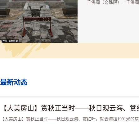
千佛阁（文殊殿）。千佛阁
层结构，硬山顶，面阔三间11
米,五架梁,进深三间9.45米
15米。阁内有高达10余米
文殊佛像和铜钟,每年五月
九月九日为显光寺庙会。殿
碑记四通：《三合会例年朝
碑》仅存半截、药师殿前在
石碑，清道光二十年（184
立；《燃灯古佛碑》高1.7
道光二十四年（1898年）
仅存2通。抗日战争时期，
房联合县在显光寺内设情报
最新动态
庙中的大铜佛像和铜钟在抗
争期间被熔铸做了子弹。民
十三年（1944），该寺被
火毁坏。民国三十五年
（1946），庙里最后一代
井和尚下山还俗。天王殿前
【大美房山】赏秋正当时——秋日观云海、赏红叶，就去海拔1991米的
高大挺拔的云杉（1976年
击相继枯死3棵）历经风雨
桑，见证了历史的发展变迁
证了新中国蒸蒸日上、国泰