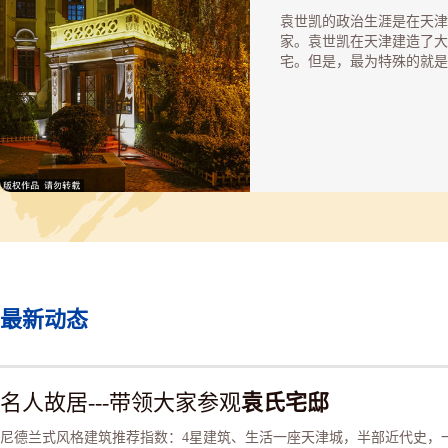
袁世凯的政治生涯是在天津
家。袁世凯在天津建造了大
宅。但是，最为特殊的就是
在海河东路与民主路交口的
小洋楼。从海河对岸观看，
最引人注目的是四周墙身托
又高又陡的双坡顶，以及在
上建造的那座采光亭。据介
这种造型起源于意大利文艺
早期，在德国建筑风格中进
化，变为有外棱的“扣钟”
造型简洁活泼，确立了德国
独特的历史地位。
最新动态
名人故居---带领大家参观
袁氏宅邸
尼德兰式风格建筑推荐指数：4星建筑、生活一座天津城，半部近代史，