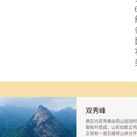
双秀峰
景区内双秀峰由燕山运动时
裂抬升而成；山形如鹤立鸡
正视有一道石缝将山体分开