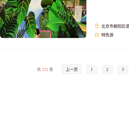
北京市朝阳区酒
特色游
共
212
条
上一页
1
2
3