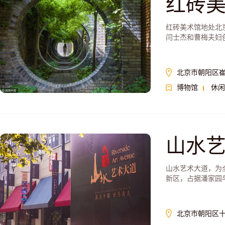
红砖
红砖美术馆地处北
闫士杰和曹梅夫妇创
北京市朝阳区崔
博物馆
休闲
山水
山水艺术大道，为
新区，占据潘家园
北京市朝阳区