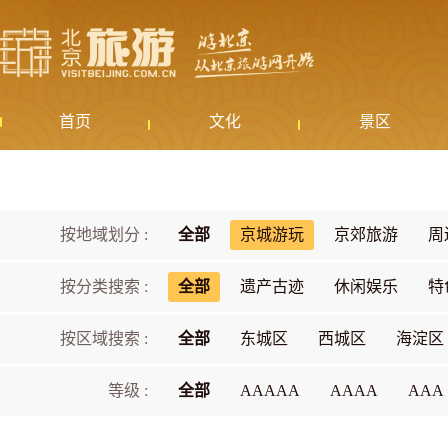
首页
文化
景区
按地域划分 :
全部
京城游玩
京郊旅游
周
按分类搜索 :
全部
遗产古迹
休闲娱乐
特
按区域搜索 :
全部
东城区
西城区
海淀区
等级 :
全部
AAAAA
AAAA
AAA