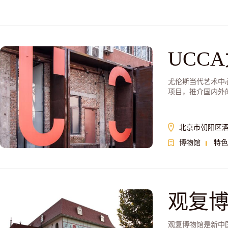
UCC
尤伦斯当代艺术中
项目，推介国内外
北京市朝阳区酒
博物馆
特色
观复
观复博物馆是新中国