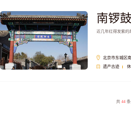
南锣
近几年红得发紫的
北京市东城区南
遗产古迹
休
共
44
条