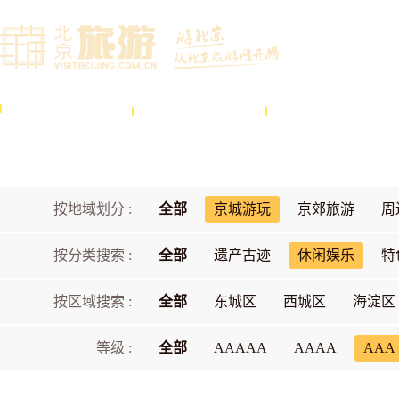
首页
文化
景区
按地域划分 :
全部
京城游玩
京郊旅游
周
按分类搜索 :
全部
遗产古迹
休闲娱乐
特
按区域搜索 :
全部
东城区
西城区
海淀区
等级 :
全部
AAAAA
AAAA
AAA