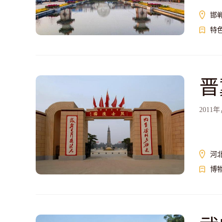
邯
特
晋
201
河
博