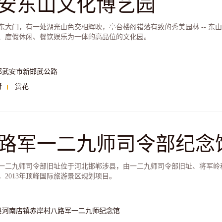
安东山文化博艺园
东大门，有一处湖光山色交相辉映，亭台楼阁错落有致的秀美园林 -- 东山
、度假休闲、餐饮娱乐为一体的高品位的文化园。
郸武安市新邯武公路
青
赏花
路军一二九师司令部纪念
一二九师司令部旧址位于河北邯郸涉县，由一二九师司令部旧址、将军岭
，2013年顶峰国际旅游景区规划项目。
县河南店镇赤岸村八路军一二九师纪念馆