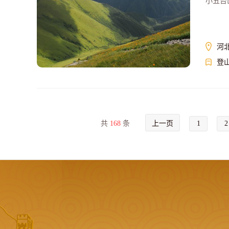
小五台
河
登
共
168
条
上一页
1
2