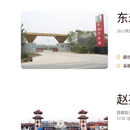
东
201
廊
采
赵
邯郸赵
115