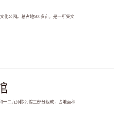
文化公园。总占地500多亩，是一所集文
馆
和一二九师陈列馆三部分组成，占地面积