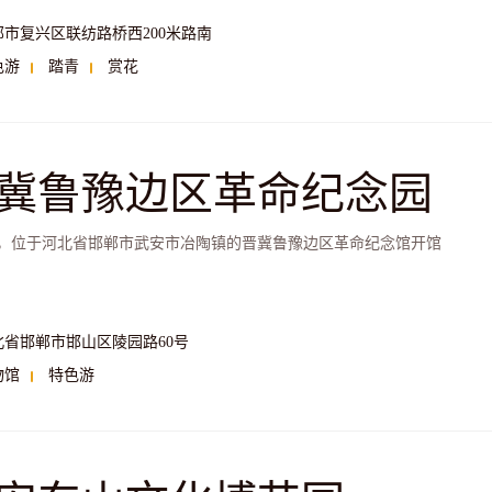
郸市复兴区联纺路桥西200米路南
色游
踏青
赏花
冀鲁豫边区革命纪念园
1年，位于河北省邯郸市武安市冶陶镇的晋冀鲁豫边区革命纪念馆开馆
北省邯郸市邯山区陵园路60号
物馆
特色游