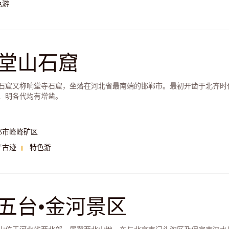
色游
堂山石窟
石窟又称响堂寺石窟，坐落在河北省最南端的邯郸市。最初开凿于北齐时代（
、明各代均有增凿。
郸市峰峰矿区
产古迹
特色游
五台•金河景区