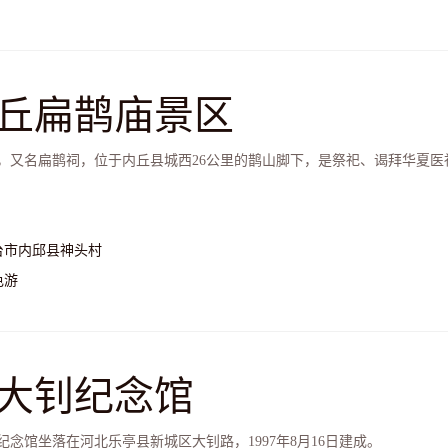
丘扁鹊庙景区
，又名扁鹊祠，位于内丘县城西26公里的鹊山脚下，是祭祀、谒拜华夏医
台市内邱县神头村
色游
大钊纪念馆
纪念馆坐落在河北乐亭县新城区大钊路，1997年8月16日建成。