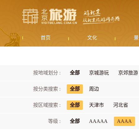
首页
文化
景
按地域划分 :
全部
京城游玩
京郊旅游
按分类搜索 :
全部
周边
按区域搜索 :
全部
天津市
河北省
等级 :
全部
AAAAA
AAAA