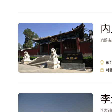
内
扁鹊庙
邢
特
李
李大钊