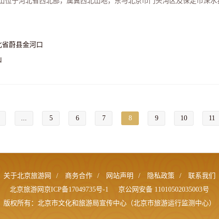
山位于河北省西北部，属冀西北山地，东与北京市门头沟区及保定市涞水
北省蔚县金河口
山
...
5
6
7
8
9
10
11
关于北京旅游网
/
商务合作
/
网站声明
/
隐私政策
/
联系我们
北京旅游网京ICP备17049735号-1
京公网安备 11010502035003号
版权所有：北京市文化和旅游局宣传中心（北京市旅游运行监测中心）