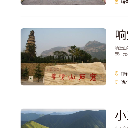
特
响
响堂山
宋、元
邯
遗
小