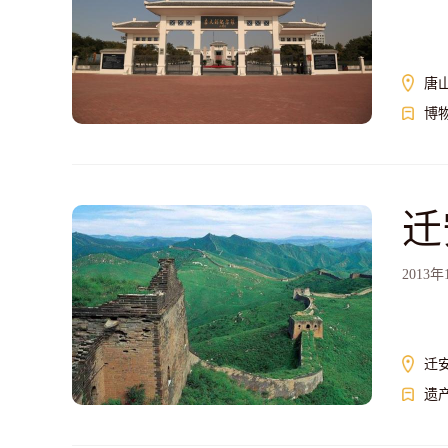
唐
博
迁
201
迁
遗