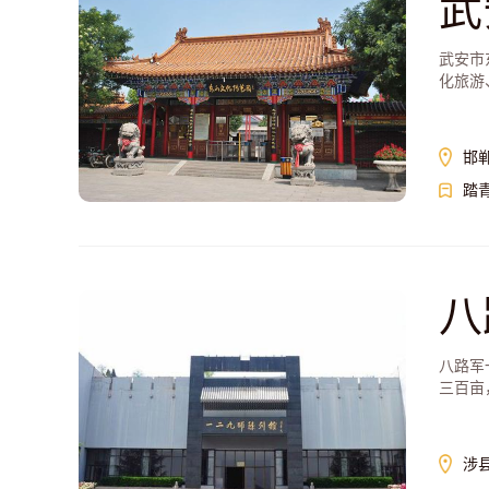
武
武安市
化旅游
邯
踏
八
八路军
三百亩
涉