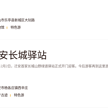
山市乐亭县新城区大钊路
物馆
特色游
安长城驿站
3年12月2日，迁安首家长城山野绿道驿站正式开门迎客。今后游客再到这
安市杨各庄镇西辛庄
产古迹
特色游