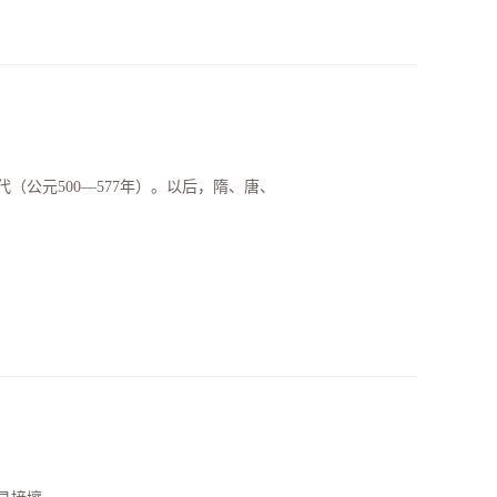
公元500—577年）。以后，隋、唐、