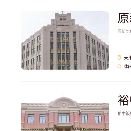
原
原新华
天
休
裕
裕中饭