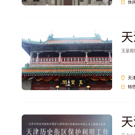
休
天
玉皇阁
天
特
天