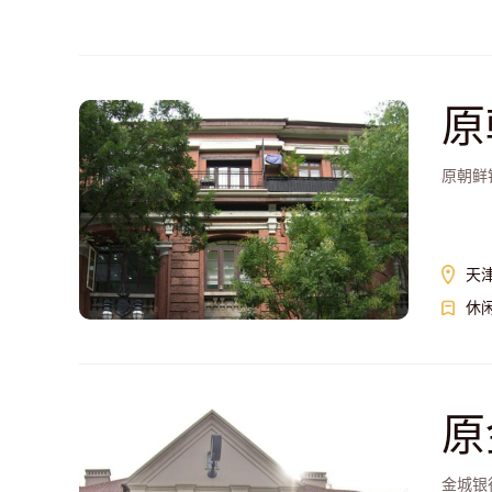
原
原朝鲜
天
休
原
金城银