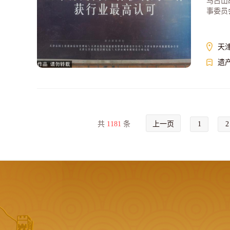
马占山
事委员
天
遗
共
1181
条
上一页
1
2