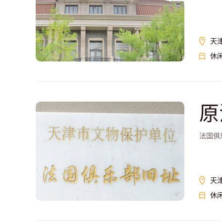
天
休
原
法国俱
天
休