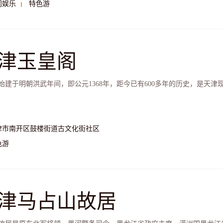
闲娱乐
特色游
津玉皇阁
始建于明朝洪武年间，即公元1368年，距今已有600多年的历史，是天
津市南开区鼓楼街道古文化街社区
色游
津马占山故居