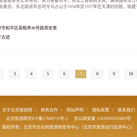
故居是原东北军将领，黑河警备司令，黑龙江省政府主席，满洲国黑龙江
会委员，东北挺进军总司令马占山于1934年至1937年在天津的旧居，始建于
津市和平区英租界46号路燕安里
产古迹
3
4
5
6
7
8
9
10
关于北京旅游网
/
商务合作
/
网站声明
/
隐私政策
/
联系我们
北京旅游网京ICP备17049735号-1
京公网安备 11010502035003号
版权所有：北京市文化和旅游局宣传中心（北京市旅游运行监测中心）