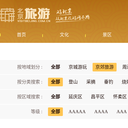
首页
文化
景区
按地域划分 :
全部
京城游玩
京郊旅游
周
按分类搜索 :
全部
登山
采摘
垂钓
烧
按区域搜索 :
全部
延庆区
昌平区
怀柔区
等级 :
全部
AAAAA
AAAA
AAA