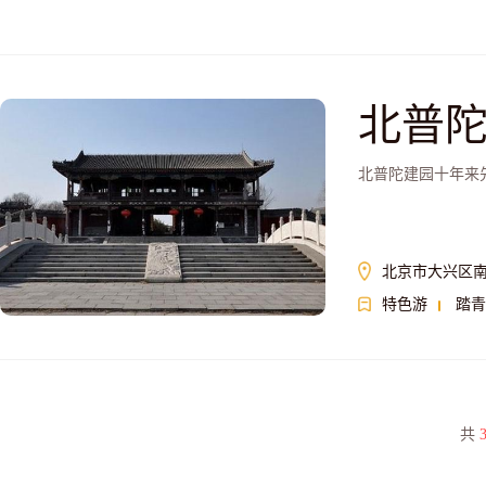
北普
北普陀建园十年来
北京市大兴区
特色游
踏青
共