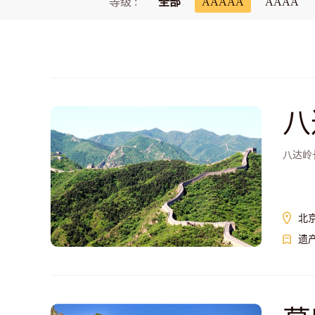
等级 :
全部
AAAAA
AAAA
八
八达岭
北
遗