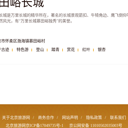
田峪长城
长城是万里长城的精华所在，著名的长城景观箭扣、牛犄角边、鹰飞倒仰
然风光，有“万里长城慕田峪独秀”的美誉。
京市怀柔区渤海镇慕田峪村
产古迹
特色游
登山
踏青
赏花
红叶
银杏
关于北京旅游网
/
商务合作
/
网站声明
/
隐私政策
/
联系我们
北京旅游网京ICP备17049735号-1
京公网安备 11010502035003号