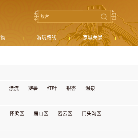
购物
游玩路线
京城美景
漂流
避暑
红叶
银杏
温泉
区
怀柔区
房山区
密云区
门头沟区