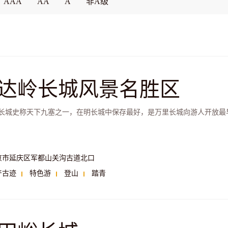
AAA
AA
A
非A级
达岭长城风景名胜区
长城史称天下九塞之一，在明长城中保存最好，是万里长城向游人开放最
京市延庆区军都山关沟古道北口
产古迹
特色游
登山
踏青