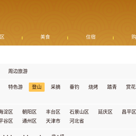
区
美食
住宿
周边旅游
特色游
登山
采摘
垂钓
烧烤
踏青
赏花
海淀区
朝阳区
丰台区
石景山区
延庆区
昌平
平谷区
通州区
天津市
河北省