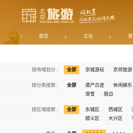
首页
文化
景
按地域划分 :
全部
京城游玩
京郊旅游
按分类搜索 :
全部
遗产古迹
休闲娱乐
滑雪
周边
按区域搜索 :
全部
东城区
西城区
顺义区
大兴区