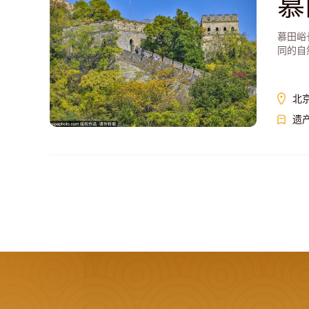
慕
慕田峪
同的自
北
遗