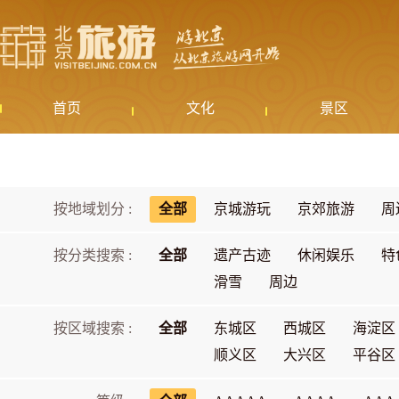
首页
文化
景区
按地域划分 :
全部
京城游玩
京郊旅游
周
按分类搜索 :
全部
遗产古迹
休闲娱乐
特
滑雪
周边
按区域搜索 :
全部
东城区
西城区
海淀区
顺义区
大兴区
平谷区