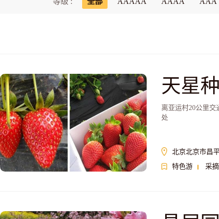
等级 :
全部
AAAAA
AAAA
AAA
天星
离亚运村20公里
处
北京北京市昌
特色游
采摘