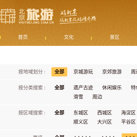
首页
文化
景区
按地域划分 :
全部
京城游玩
京郊旅游
周
按分类搜索 :
全部
遗产古迹
休闲娱乐
特
滑雪
周边
按区域搜索 :
全部
东城区
西城区
海淀区
顺义区
大兴区
平谷区