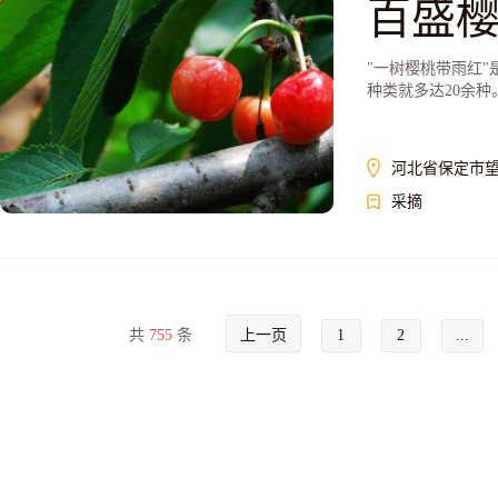
百盛
"一树樱桃带雨红
种类就多达20余种
河北省保定市望
采摘
共
755
条
上一页
1
2
...