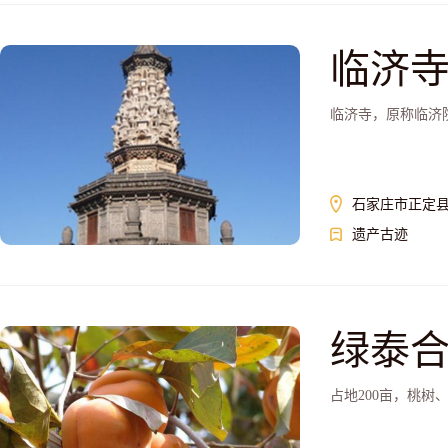
临济
临济寺，原称临济
石家庄市正定
遗产古迹
绿泰
占地200亩，桃