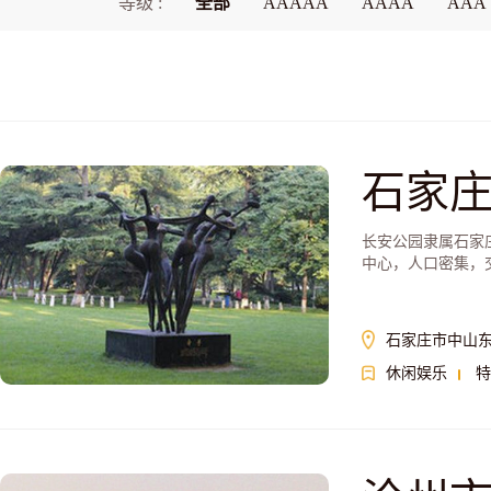
等级 :
全部
AAAAA
AAAA
AAA
石家
长安公园隶属石家
中心，人口密集，
石家庄市中山
休闲娱乐
特