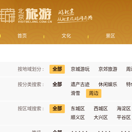
首页
文化
景区
按地域划分 :
全部
京城游玩
京郊旅游
周
按分类搜索 :
全部
遗产古迹
休闲娱乐
特
滑雪
周边
按区域搜索 :
全部
东城区
西城区
海淀区
顺义区
大兴区
平谷区