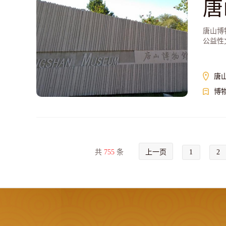
唐
唐山博
公益性
唐
博
共
755
条
上一页
1
2