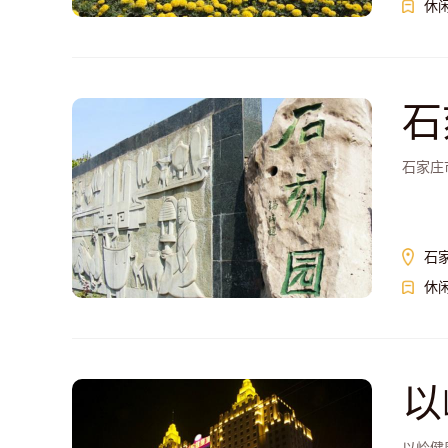
休
石
石家庄
石
休
以