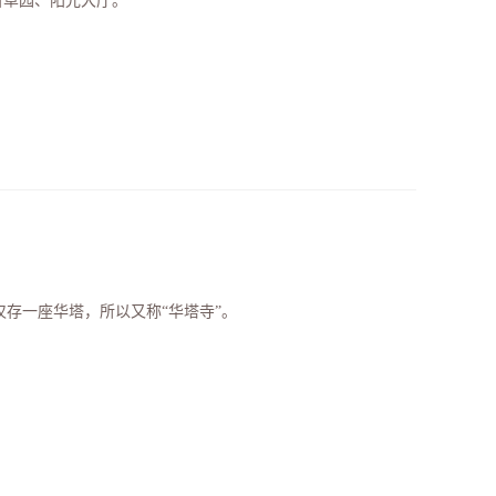
百草园、阳光大厅。
仅存一座华塔，所以又称“华塔寺”。