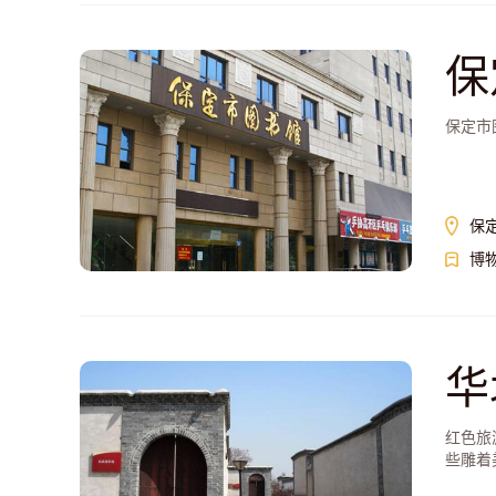
保
保定市
保
博
华
红色旅
些雕着