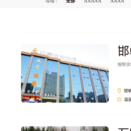
等级 :
全部
AAAAA
AAAA
邯
按照涉
邯
温