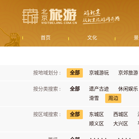
首页
文化
景
按地域划分 :
全部
京城游玩
京郊旅游
按分类搜索 :
全部
遗产古迹
休闲娱乐
滑雪
周边
按区域搜索 :
全部
东城区
西城区
顺义区
大兴区