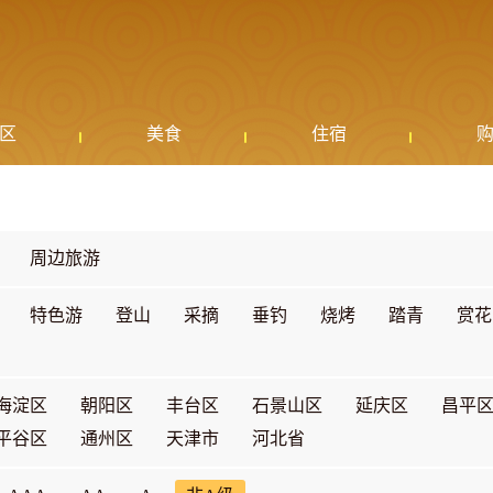
区
美食
住宿
周边旅游
特色游
登山
采摘
垂钓
烧烤
踏青
赏花
海淀区
朝阳区
丰台区
石景山区
延庆区
昌平
平谷区
通州区
天津市
河北省