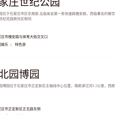
家庄世纪公园
园位于石家庄市区东南部,北临省会第一条快速路槐安路，西临著名的餐饮
世纪花园商住区相邻,
家庄市槐安路与体育大街交叉口
闲娱乐
特色游
北园博园
园博园位于石家庄市正定新区主轴线中心位置，南距滹沱河3.2公里，西距正定
家庄市正定新区正无路东侧