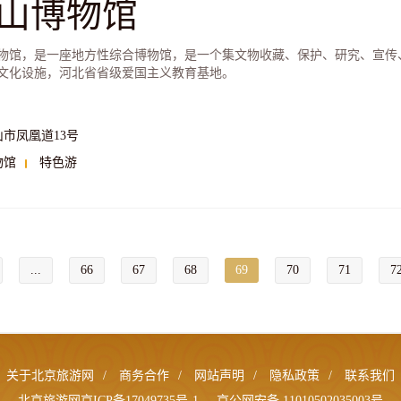
山博物馆
物馆，是一座地方性综合博物馆，是一个集文物收藏、保护、研究、宣传
文化设施，河北省省级爱国主义教育基地。
山市凤凰道13号
物馆
特色游
...
66
67
68
69
70
71
7
关于北京旅游网
/
商务合作
/
网站声明
/
隐私政策
/
联系我们
北京旅游网京ICP备17049735号-1
京公网安备 11010502035003号