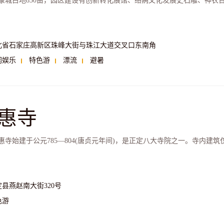
康城占地830亩，园区建设有创新转化展馆、络病文化发展史石雕、神农
北省石家庄高新区珠峰大街与珠江大道交叉口东南角
闲娱乐
特色游
漂流
避暑
惠寺
惠寺始建于公元785—804(唐贞元年间)，是正定八大寺院之一。寺内建筑
定县燕赵南大街320号
色游