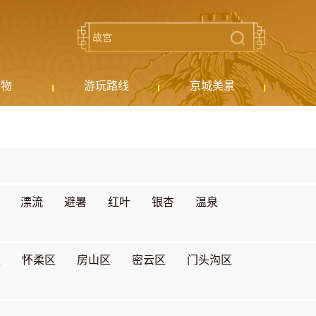
购物
游玩路线
京城美景
漂流
避暑
红叶
银杏
温泉
区
怀柔区
房山区
密云区
门头沟区