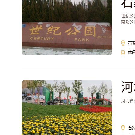
石
世纪公
南部的
石
休
河
河北省
石