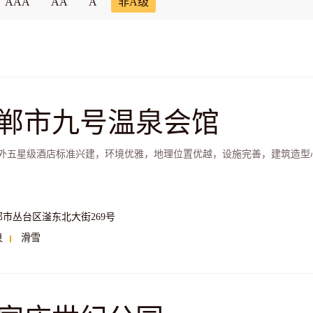
AAA
AA
A
非A级
郸市九号温泉会馆
外五星级酒店标准兴建，环境优雅，地理位置优越，设施完善，建筑造型
郸市丛台区滏东北大街269号
泉
滑雪