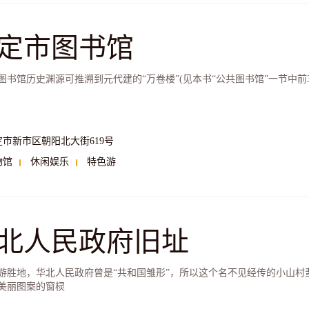
定市图书馆
图书馆历史渊源可推溯到元代建的“万卷楼”(见本书“公共图书馆”一节中前3
定市新市区朝阳北大街619号
物馆
休闲娱乐
特色游
北人民政府旧址
游胜地，华北人民政府曾是“共和国雏形”，所以这个名不见经传的小山村
美丽图案的窗棂