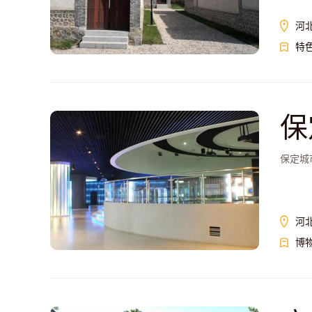
河
特
保
保定城
河北
博