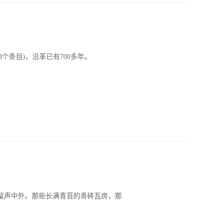
个条目)，沿革已有700多年。
蜚声中外。那些长满青苔的青砖瓦房，那