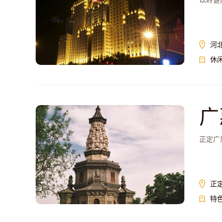
以岭健
河
休
广
正定广
正
特