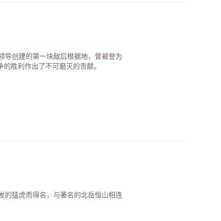
党领导创建的第一块敌后根据地，曾被誉为
争的胜利作出了不可磨灭的贡献。
发的猛虎而得名，与著名的北岳恒山相连