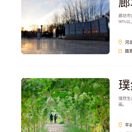
廊
廊坊市
90%
活动。
河
踏
璞
璞然生
画。
平