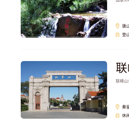
国家A
唐
登
联
联峰山
秦
休