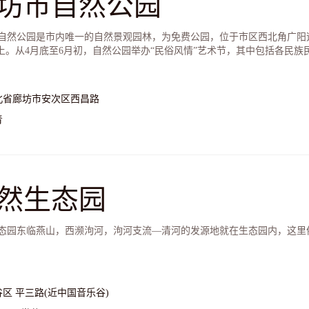
坊市自然公园
自然公园是市内唯一的自然景观园林，为免费公园，位于市区西北角广阳
以上。从4月底至6月初，自然公园举办“民俗风情”艺术节，其中包括各民
北省廊坊市安次区西昌路
青
然生态园
态园东临燕山，西濒泃河，泃河支流—清河的发源地就在生态园内，这里
谷区 平三路(近中国音乐谷)