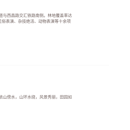
道与西昌路交汇铁路南侧。林地覆盖率达
族民俗表演、杂技绝活、动物表演等十余项
依山傍水，山环水绕，风景秀丽，田园如