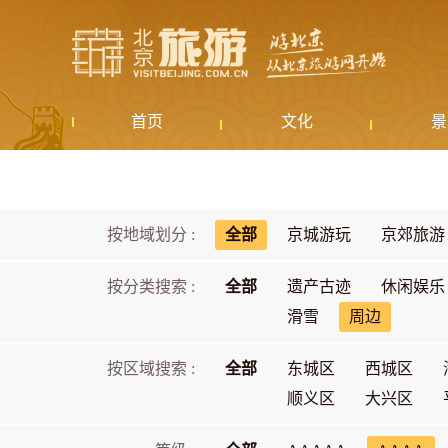
首页
文化
景
按地域划分 :
全部
京城游玩
京郊旅游
按分类搜索 :
全部
遗产古迹
休闲娱乐
滑雪
周边
按区域搜索 :
全部
东城区
西城区
顺义区
大兴区