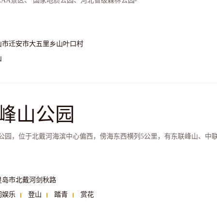
AAA景区、 国家地质公园、河北省级森林公园-
山市迁安市大五里乡山叶口村
山
峰山公园
公园，位于北戴河海滨中心偏西，傍海东西横列5公里，有东联峰山、中
皇岛市北戴河剑秋路
闲娱乐
登山
踏青
赏花