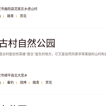
定市曲阳县范家庄乡虎山村
山
踏青
赏花
古村自然公园
盘古村是创世英雄“盘古”诞生的地方，它又是自然风景非常美丽的山村和
定市顺平县北大悲乡
山
垂钓
烧烤
踏青
赏花