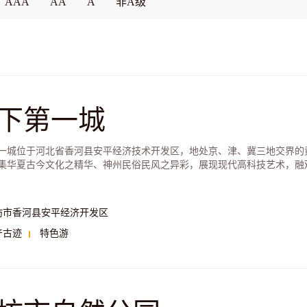
AAA
AA
A
非A级
下第一城
一城位于河北省香河县安平经济技术开发区，地处京、津、冀三地交界的
集华夏古今文化之精华、神州民俗民风之异彩，展现现代高科技艺术，融
大型综合旅游景园。
坊市香河县安平经济开发区
产古迹
特色游