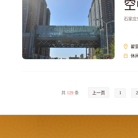
空
石家庄
翟
休
共
129
条
上一页
1
2