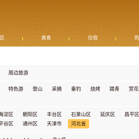
区
美食
住宿
周边旅游
特色游
登山
采摘
垂钓
烧烤
踏青
赏花
海淀区
朝阳区
丰台区
石景山区
延庆区
昌平
平谷区
通州区
天津市
河北省