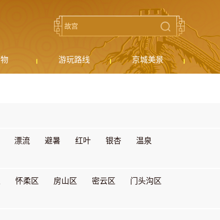
购物
游玩路线
京城美景
漂流
避暑
红叶
银杏
温泉
区
怀柔区
房山区
密云区
门头沟区