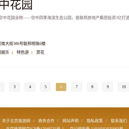
中花园
空中花园全称——空中四季海滨生态公园，是联邦房地产集团投资3亿打
营南大街386号联邦明珠6楼
闲娱乐
特色游
赏花
3
4
5
6
7
8
9
10
关于北京旅游网
/
商务合作
/
网站声明
/
隐私政策
/
联系我们
北京旅游网京ICP备17049735号-1
京公网安备 11010502035003号