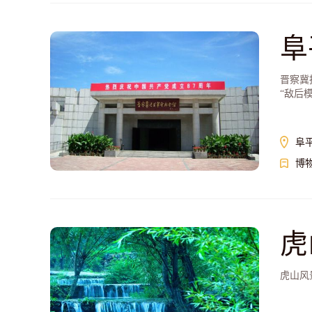
阜
晋察冀
“敌后
阜
博
虎
虎山风