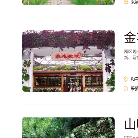
采
金
园区现
新、常
和
采
山