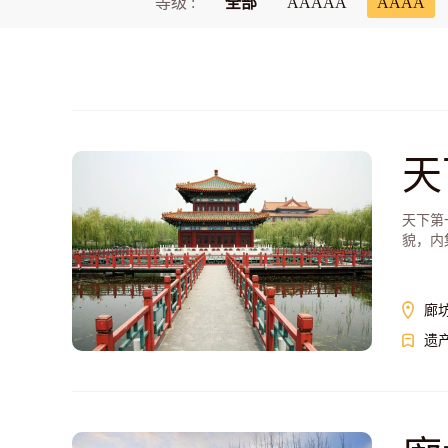
等级 :
全部
AAAAA
AAAA
天
天下第
貌，内
一体的
廊
遗