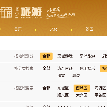
首页
文化
景区
按地域划分 :
全部
京城游玩
京郊旅游
周
按分类搜索 :
全部
遗产古迹
休闲娱乐
特
滑雪
周边
按区域搜索 :
全部
东城区
西城区
海淀区
顺义区
大兴区
平谷区