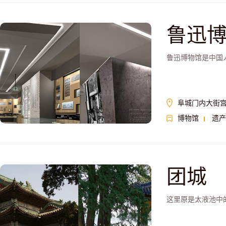
鲁迅
鲁迅博物馆是中国
阜城门内大街宫
博物馆
遗产
团城
这里原是太液池中