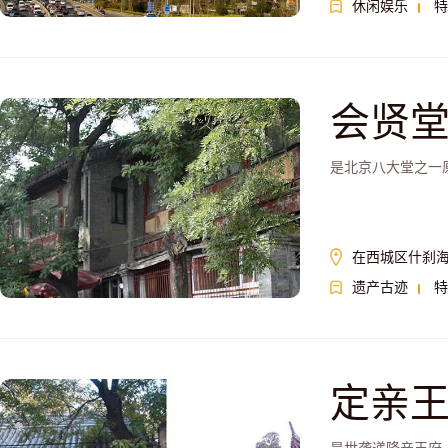
休闲娱乐
特
会贤
是北京八大堂之一
在西城区什刹海
遗产古迹
特
定亲