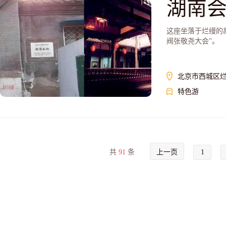
湖南
这座坐落于烂缦的
阀张敬尧大会”。
北京市西城区烂
特色游
共
91
条
上一页
1