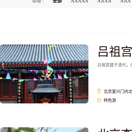
等级 :
全部
AAAAA
AAAA
AAA
吕祖
吕祖宫建于清代，
北京复兴门内北
特色游