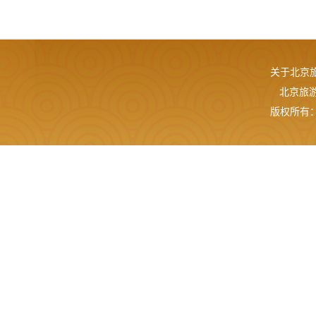
关于北京
北京旅游网
版权所有