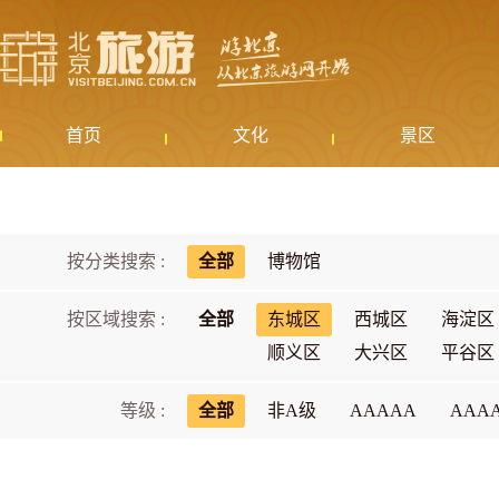
首页
文化
景区
按分类搜索 :
全部
博物馆
按区域搜索 :
全部
东城区
西城区
海淀区
顺义区
大兴区
平谷区
等级 :
全部
非A级
AAAAA
AAA