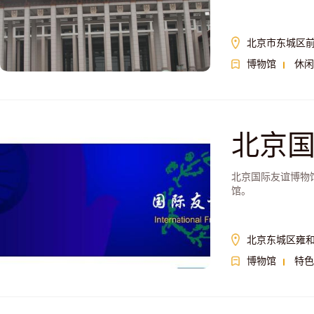
北京市东城区前
博物馆
休闲
北京
北京国际友谊博物
馆。
北京东城区雍和
博物馆
特色