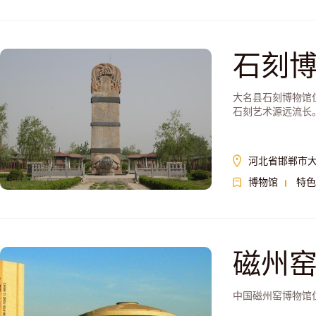
石刻
大名县石刻博物馆位
石刻艺术源远流长
河北省邯郸市
博物馆
特色
磁州
中国磁州窑博物馆