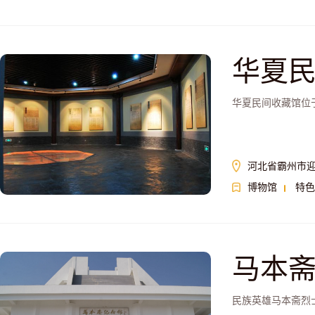
华夏
华夏民间收藏馆位
河北省霸州市迎
博物馆
特色
马本
民族英雄马本斋烈士