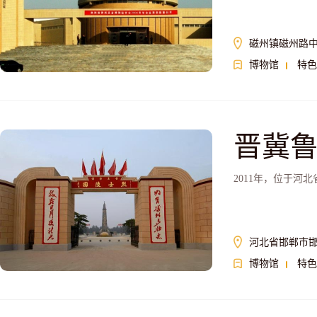
磁州镇磁州路
博物馆
特色
晋冀
2011年，位于
河北省邯郸市邯
博物馆
特色