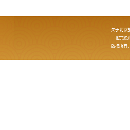
关于北京
北京旅游网
版权所有