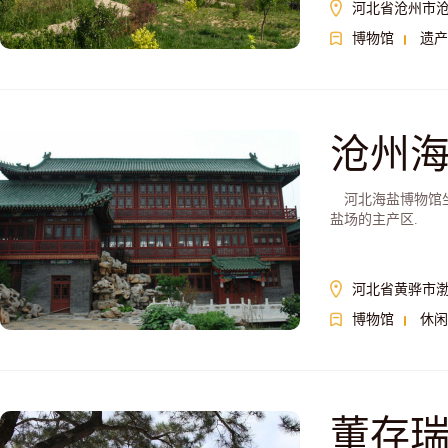
河北省沧州市
博物馆
遗产
沧州
河北海盐博物馆坐
盐场的主产区.
河北省黄骅市
博物馆
休闲
董存