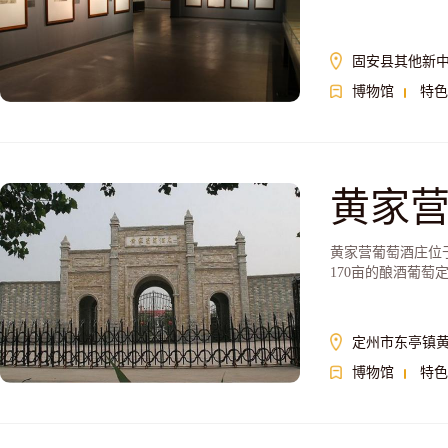
固安县其他新中
博物馆
特色
黄家
黄家营葡萄酒庄位于
170亩的酿酒葡
定州市东亭镇
博物馆
特色