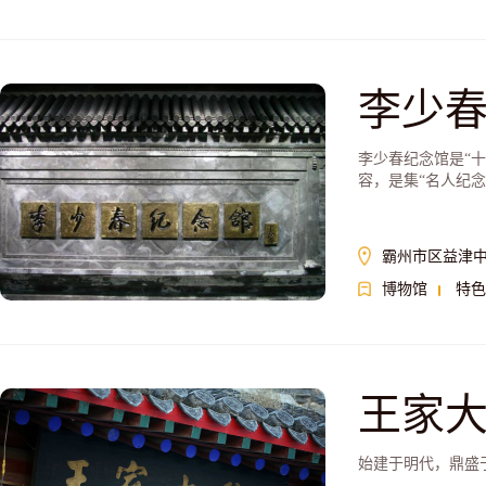
李少
李少春纪念馆是“
容，是集“名人纪
霸州市区益津
博物馆
特色
王家
始建于明代，鼎盛