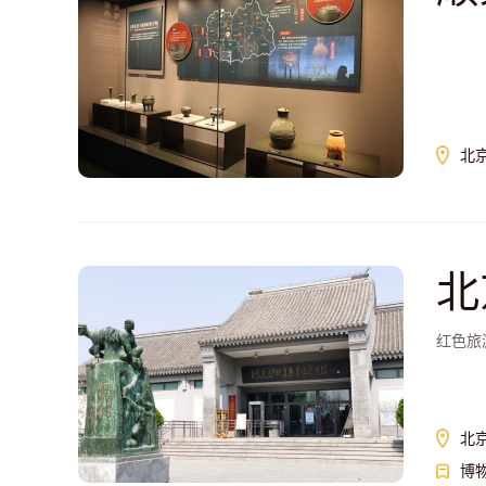
北
北
红色旅
北
博