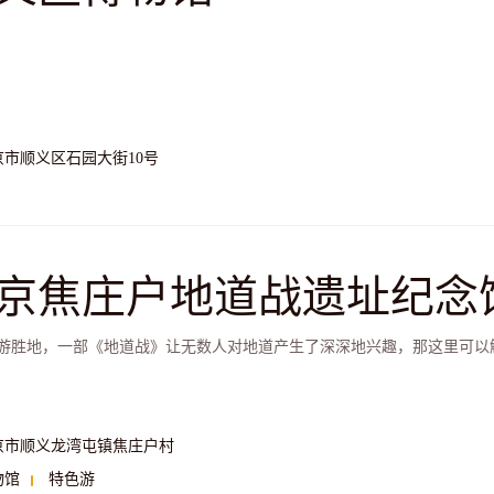
京市顺义区石园大街10号
京焦庄户地道战遗址纪念
游胜地，一部《地道战》让无数人对地道产生了深深地兴趣，那这里可以
京市顺义龙湾屯镇焦庄户村
物馆
特色游