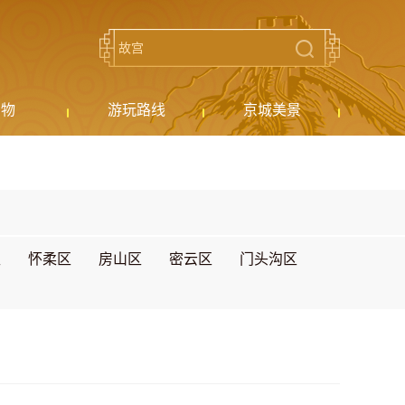
购物
游玩路线
京城美景
区
怀柔区
房山区
密云区
门头沟区