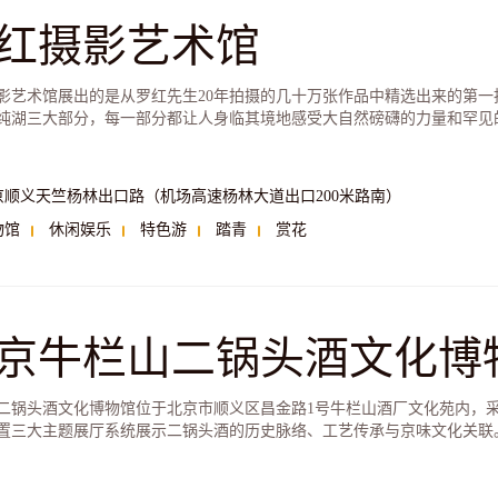
红摄影艺术馆
影艺术馆展出的是从罗红先生20年拍摄的几十万张作品中精选出来的第一
纯湖三大部分，每一部分都让人身临其境地感受大自然磅礴的力量和罕见
京顺义天竺杨林出口路（机场高速杨林大道出口200米路南）
物馆
休闲娱乐
特色游
踏青
赏花
京牛栏山二锅头酒文化博
二锅头酒文化博物馆位于北京市顺义区昌金路1号牛栏山酒厂文化苑内，
置三大主题展厅系统展示二锅头酒的历史脉络、工艺传承与京味文化关联