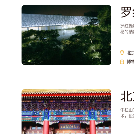
罗
罗红摄
秘的纳
往。
北
博
北
牛栏山
术，设