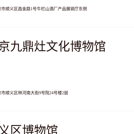
京市顺义区昌金路1号牛栏山酒厂产品展销厅东侧
京九鼎灶文化博物馆
京市顺义区林河南大街9号院24号楼2层
义区博物馆