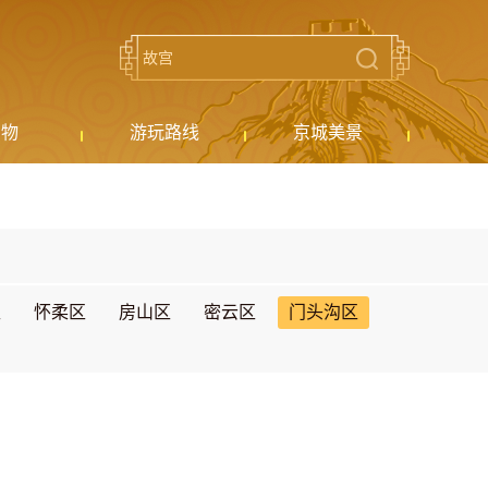
购物
游玩路线
京城美景
区
怀柔区
房山区
密云区
门头沟区