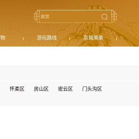
购物
游玩路线
京城美景
区
怀柔区
房山区
密云区
门头沟区